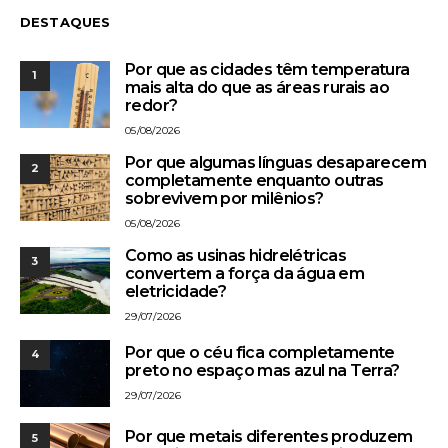
DESTAQUES
Por que as cidades têm temperatura
1
mais alta do que as áreas rurais ao
redor?
05/08/2026
Por que algumas línguas desaparecem
2
completamente enquanto outras
sobrevivem por milênios?
05/08/2026
Como as usinas hidrelétricas
3
convertem a força da água em
eletricidade?
29/07/2026
Por que o céu fica completamente
4
preto no espaço mas azul na Terra?
29/07/2026
Por que metais diferentes produzem
5