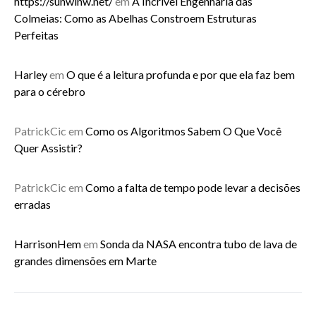
https://sunwinw.net/
em
A Incrível Engenharia das
Colmeias: Como as Abelhas Constroem Estruturas
Perfeitas
Harley
em
O que é a leitura profunda e por que ela faz bem
para o cérebro
PatrickCic
em
Como os Algoritmos Sabem O Que Você
Quer Assistir?
PatrickCic
em
Como a falta de tempo pode levar a decisões
erradas
HarrisonHem
em
Sonda da NASA encontra tubo de lava de
grandes dimensões em Marte