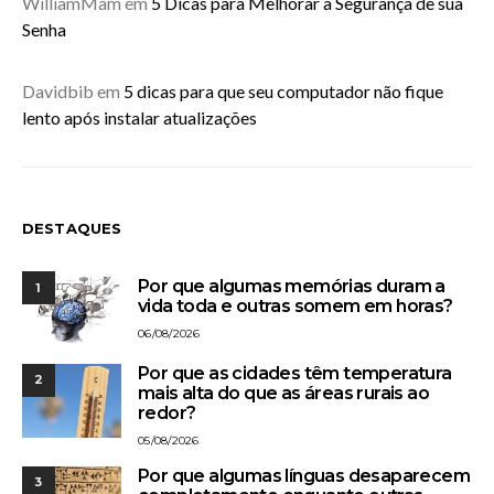
WilliamMam
em
5 Dicas para Melhorar a Segurança de sua
Senha
Davidbib
em
5 dicas para que seu computador não fique
lento após instalar atualizações
DESTAQUES
Por que algumas memórias duram a
1
vida toda e outras somem em horas?
06/08/2026
Por que as cidades têm temperatura
2
mais alta do que as áreas rurais ao
redor?
05/08/2026
Por que algumas línguas desaparecem
3