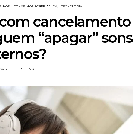
ELHOS
CONSELHOS SOBRE A VIDA
TECNOLOGIA
 com cancelamento
guem “apagar” sons
ternos?
/2026
FELIPE LEMOS