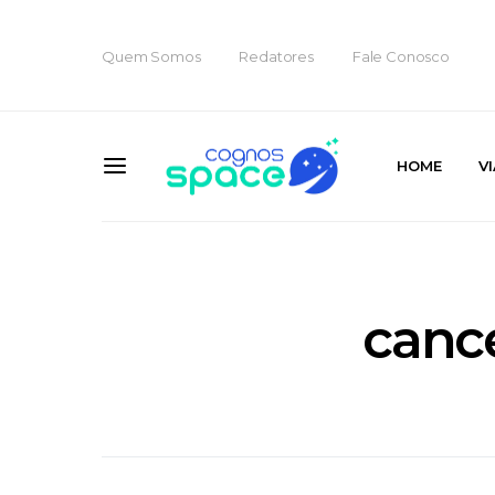
Quem Somos
Redatores
Fale Conosco
HOME
V
canc