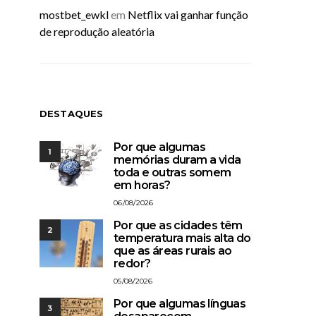
mostbet_ewkl
em
Netflix vai ganhar função
de reprodução aleatória
DESTAQUES
Por que algumas
1
memórias duram a vida
toda e outras somem
em horas?
06/08/2026
Por que as cidades têm
2
temperatura mais alta do
que as áreas rurais ao
redor?
05/08/2026
Por que algumas línguas
3