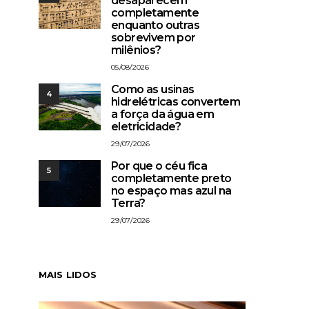
desaparecem
completamente
enquanto outras
sobrevivem por
milênios?
05/08/2026
Como as usinas
4
hidrelétricas convertem
a força da água em
eletricidade?
29/07/2026
Por que o céu fica
5
completamente preto
no espaço mas azul na
Terra?
29/07/2026
MAIS LIDOS