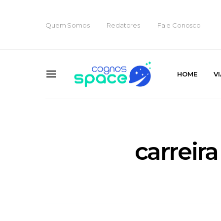
Quem Somos
Redatores
Fale Conosco
HOME
V
carreira