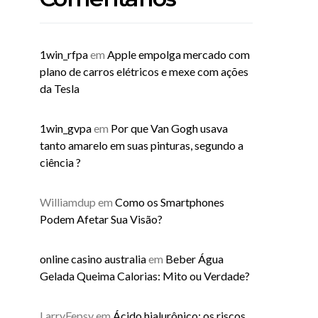
1win_rfpa
em
Apple empolga mercado com
plano de carros elétricos e mexe com ações
da Tesla
1win_gvpa
em
Por que Van Gogh usava
tanto amarelo em suas pinturas, segundo a
ciência ?
Williamdup
em
Como os Smartphones
Podem Afetar Sua Visão?
online casino australia
em
Beber Água
Gelada Queima Calorias: Mito ou Verdade?
LarryFepsy
em
Ácido hialurônico: os riscos