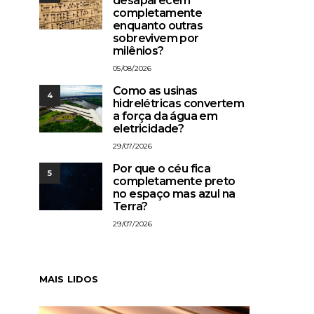
desaparecem
completamente
enquanto outras
sobrevivem por
milênios?
05/08/2026
Como as usinas
4
hidrelétricas convertem
a força da água em
eletricidade?
29/07/2026
Por que o céu fica
5
completamente preto
no espaço mas azul na
Terra?
29/07/2026
MAIS LIDOS