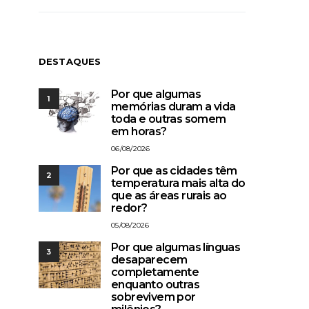
DESTAQUES
Por que algumas
1
memórias duram a vida
toda e outras somem
em horas?
06/08/2026
Por que as cidades têm
2
temperatura mais alta do
que as áreas rurais ao
redor?
05/08/2026
Por que algumas línguas
3
desaparecem
completamente
enquanto outras
sobrevivem por