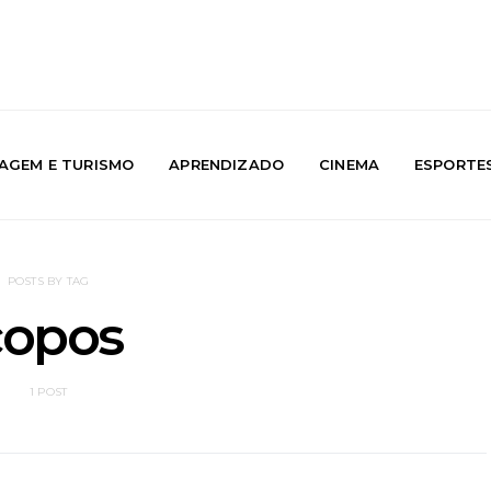
IAGEM E TURISMO
APRENDIZADO
CINEMA
ESPORTE
POSTS BY TAG
copos
1 POST