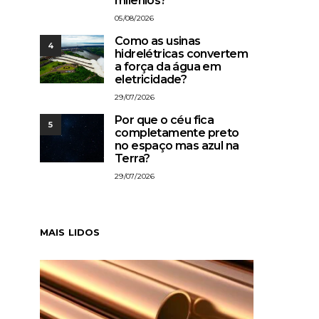
milênios?
05/08/2026
Como as usinas
4
hidrelétricas convertem
a força da água em
eletricidade?
29/07/2026
Por que o céu fica
5
completamente preto
no espaço mas azul na
Terra?
29/07/2026
MAIS LIDOS