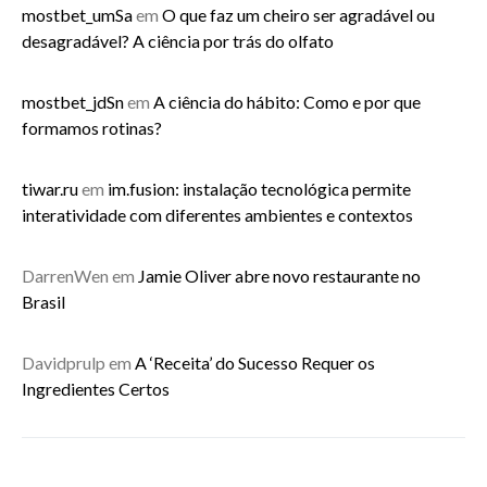
mostbet_umSa
em
O que faz um cheiro ser agradável ou
desagradável? A ciência por trás do olfato
mostbet_jdSn
em
A ciência do hábito: Como e por que
formamos rotinas?
tiwar.ru
em
im.fusion: instalação tecnológica permite
interatividade com diferentes ambientes e contextos
DarrenWen
em
Jamie Oliver abre novo restaurante no
Brasil
Davidprulp
em
A ‘Receita’ do Sucesso Requer os
Ingredientes Certos