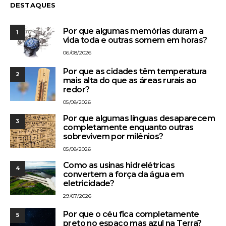
DESTAQUES
Por que algumas memórias duram a
1
vida toda e outras somem em horas?
06/08/2026
Por que as cidades têm temperatura
2
mais alta do que as áreas rurais ao
redor?
05/08/2026
Por que algumas línguas desaparecem
3
completamente enquanto outras
sobrevivem por milênios?
05/08/2026
Como as usinas hidrelétricas
4
convertem a força da água em
eletricidade?
29/07/2026
Por que o céu fica completamente
5
preto no espaço mas azul na Terra?