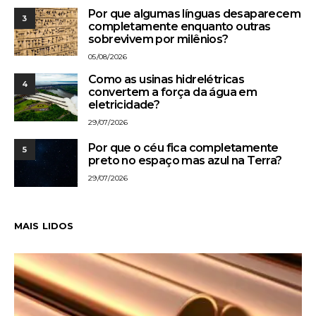
Por que algumas línguas desaparecem
3
completamente enquanto outras
sobrevivem por milênios?
05/08/2026
Como as usinas hidrelétricas
4
convertem a força da água em
eletricidade?
29/07/2026
Por que o céu fica completamente
5
preto no espaço mas azul na Terra?
29/07/2026
MAIS LIDOS