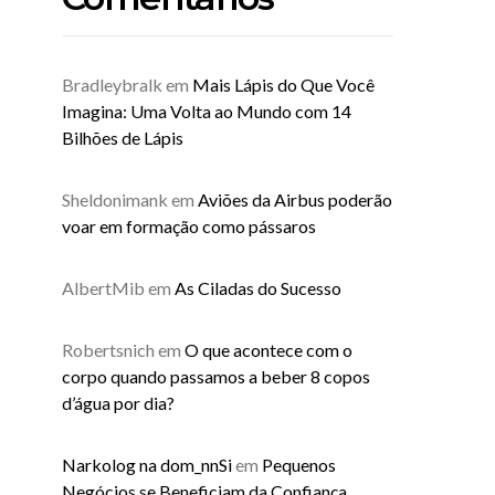
Bradleybralk
em
Mais Lápis do Que Você
Imagina: Uma Volta ao Mundo com 14
Bilhões de Lápis
Sheldonimank
em
Aviões da Airbus poderão
voar em formação como pássaros
AlbertMib
em
As Ciladas do Sucesso
Robertsnich
em
O que acontece com o
corpo quando passamos a beber 8 copos
d’água por dia?
Narkolog na dom_nnSi
em
Pequenos
Negócios se Beneficiam da Confiança