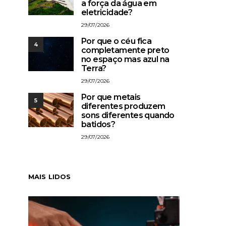
a força da água em
eletricidade?
29/07/2026
Por que o céu fica
4
completamente preto
no espaço mas azul na
Terra?
29/07/2026
Por que metais
5
diferentes produzem
sons diferentes quando
batidos?
29/07/2026
MAIS LIDOS