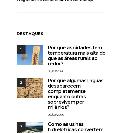
DESTAQUES
Por que as cidades têm
1
temperatura mais alta do
que as áreas rurais ao
redor?
05/08/2026
Por que algumas línguas
2
desaparecem
completamente
enquanto outras
sobrevivem por
milênios?
05/08/2026
Como as usinas
3
hidrelétricas convertem