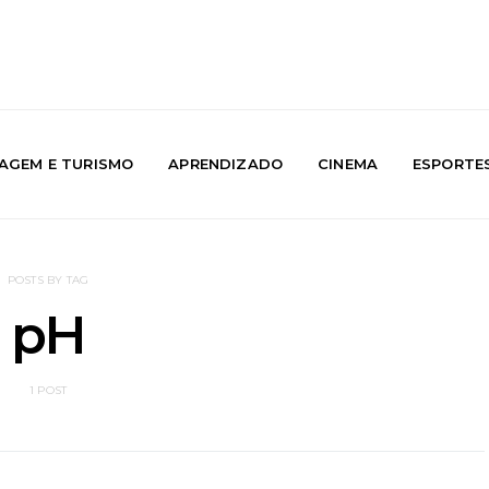
IAGEM E TURISMO
APRENDIZADO
CINEMA
ESPORTE
POSTS BY TAG
pH
1 POST