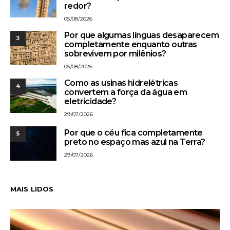
redor?
05/08/2026
Por que algumas línguas desaparecem
3
completamente enquanto outras
sobrevivem por milênios?
05/08/2026
Como as usinas hidrelétricas
4
convertem a força da água em
eletricidade?
29/07/2026
Por que o céu fica completamente
5
preto no espaço mas azul na Terra?
29/07/2026
MAIS LIDOS