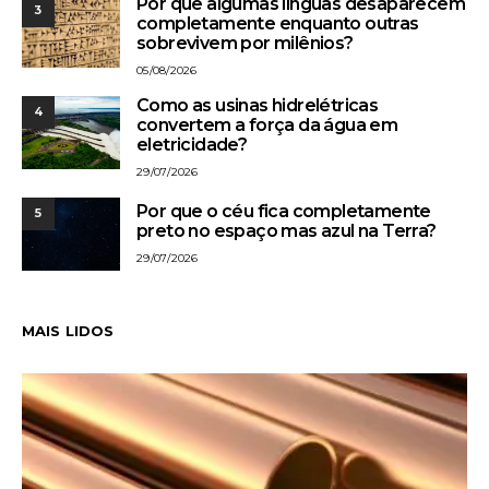
Por que algumas línguas desaparecem
3
completamente enquanto outras
sobrevivem por milênios?
05/08/2026
Como as usinas hidrelétricas
4
convertem a força da água em
eletricidade?
29/07/2026
Por que o céu fica completamente
5
preto no espaço mas azul na Terra?
29/07/2026
MAIS LIDOS