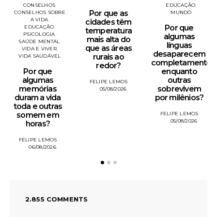
CONSELHOS
EDUCAÇÃO
Por que as
CONSELHOS SOBRE
MUNDO
A VIDA
cidades têm
Por que
EDUCAÇÃO
temperatura
PSICOLOGIA
algumas
mais alta do
SAÚDE MENTAL
línguas
que as áreas
VIDA E VIVER
desaparecem
rurais ao
VIDA SAUDÁVEL
completamente
redor?
Por que
enquanto
algumas
outras
FELIPE LEMOS
memórias
sobrevivem
05/08/2026
duram a vida
por milênios?
toda e outras
somem em
FELIPE LEMOS
05/08/2026
horas?
FELIPE LEMOS
06/08/2026
2.855 COMMENTS