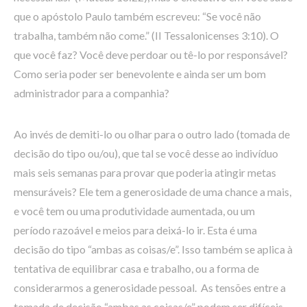
que o apóstolo Paulo também escreveu: “Se você não
trabalha, também não come.” (II Tessalonicenses 3:10). O
que você faz? Você deve perdoar ou tê-lo por responsável?
Como seria poder ser benevolente e ainda ser um bom
administrador para a companhia?
Ao invés de demiti-lo ou olhar para o outro lado (tomada de
decisão do tipo ou/ou), que tal se você desse ao indivíduo
mais seis semanas para provar que poderia atingir metas
mensuráveis? Ele tem a generosidade de uma chance a mais,
e você tem ou uma produtividade aumentada, ou um
período razoável e meios para deixá-lo ir. Esta é uma
decisão do tipo “ambas as coisas/e”. Isso também se aplica à
tentativa de equilibrar casa e trabalho, ou a forma de
considerarmos a generosidade pessoal. As tensões entre a
tomada de decisão “ambas as coisas/e” podem ser difíceis