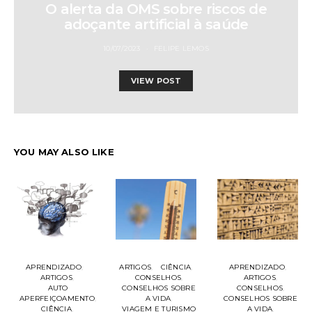
O alerta da OMS sobre riscos de
adoçante artificial à saúde
10/07/2023
FELIPE LEMOS
VIEW POST
YOU MAY ALSO LIKE
APRENDIZADO
ARTIGOS
CIÊNCIA
APRENDIZADO
ARTIGOS
CONSELHOS
ARTIGOS
AUTO
CONSELHOS SOBRE
CONSELHOS
APERFEIÇOAMENTO
A VIDA
CONSELHOS SOBRE
CIÊNCIA
VIAGEM E TURISMO
A VIDA