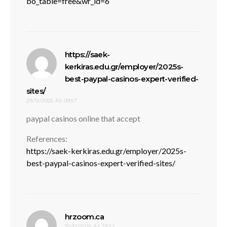
bo_table=free&wr_id=6
https://saek-
kerkiras.edu.gr/employer/2025s-
best-paypal-casinos-expert-verified-
disse:
sites/
29/12/2025 ÀS 09:57
paypal casinos online that accept
References:
https://saek-kerkiras.edu.gr/employer/2025s-
best-paypal-casinos-expert-verified-sites/
disse:
hrzoom.ca
30/12/2025 ÀS 23:22