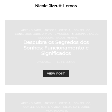
Nicole Rizzutti Lemos
APRENDIZADO
ARTIGOS
CIÊNCIA
CONSELHOS
CONSELHOS SOBRE A VIDA
EMOÇÕES
MEDICINA E SAÚDE
PSICOLOGIA
SAÚDE MENTAL
Descubra os Segredos dos
Sonhos: Funcionamento e
Significados
07/06/2023
FELIPE LEMOS
VIEW POST
APRENDIZADO
ARTIGOS
CIÊNCIA
CONSELHOS
CONSELHOS SOBRE A VIDA
MEDICINA E SAÚDE
VIDA SAUDÁVEL