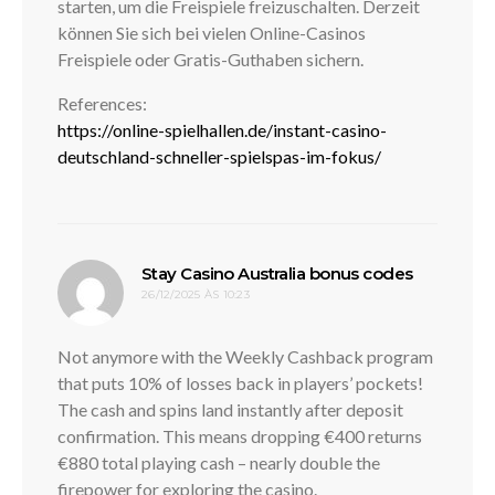
starten, um die Freispiele freizuschalten. Derzeit
können Sie sich bei vielen Online-Casinos
Freispiele oder Gratis-Guthaben sichern.
References:
https://online-spielhallen.de/instant-casino-
deutschland-schneller-spielspas-im-fokus/
disse:
Stay Casino Australia bonus codes
26/12/2025 ÀS 10:23
Not anymore with the Weekly Cashback program
that puts 10% of losses back in players’ pockets!
The cash and spins land instantly after deposit
confirmation. This means dropping €400 returns
€880 total playing cash – nearly double the
firepower for exploring the casino.