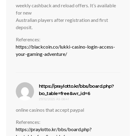
weekly cashback and reload offers. It’s available
for new
Australian players after registration and first
deposit.
References:
https://blackcoin.co/lukki-casino-login-access-
your-gaming-adventure/
https://praylotto.kr/bbs/board.php?
disse:
bo_table=free&wr_id=6
29/12/2025 ÀS 08:41
online casinos that accept paypal
References:
https://praylotto.kr/bbs/board.php?