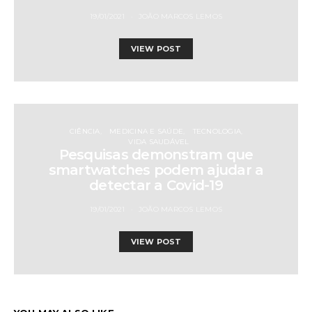
19/01/2021
JOÃO MARCOS LEMOS
VIEW POST
CIÊNCIA
MEDICINA E SAÚDE
TECNOLOGIA
VIDA SAUDÁVEL
Pesquisas demonstram que
smartwatches podem ajudar a
detectar a Covid-19
19/01/2021
JOÃO MARCOS LEMOS
VIEW POST