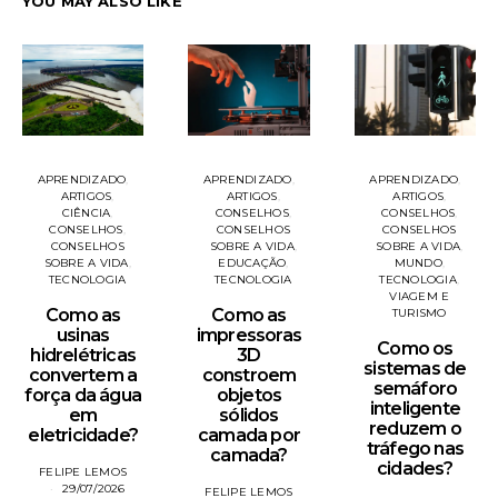
YOU MAY ALSO LIKE
APRENDIZADO
APRENDIZADO
APRENDIZADO
ARTIGOS
ARTIGOS
ARTIGOS
CONSELHOS
CIÊNCIA
CONSELHOS
CONSELHOS
CONSELHOS
CONSELHOS
SOBRE A VIDA
CONSELHOS
SOBRE A VIDA
MUNDO
SOBRE A VIDA
EDUCAÇÃO
TECNOLOGIA
TECNOLOGIA
TECNOLOGIA
VIAGEM E
Como as
Como as
TURISMO
usinas
impressoras
Como os
hidrelétricas
3D
sistemas de
convertem a
constroem
semáforo
força da água
objetos
inteligente
em
sólidos
reduzem o
eletricidade?
camada por
tráfego nas
camada?
cidades?
FELIPE LEMOS
29/07/2026
FELIPE LEMOS