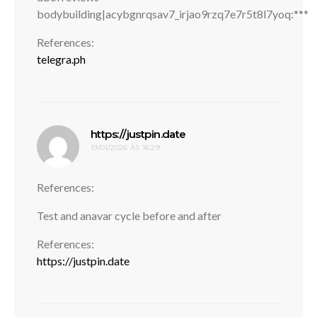
bodybuilding|acybgnrqsav7_irjao9rzq7e7r5t8l7yoq:***
References:
telegra.ph
disse:
https://justpin.date
19/01/2026 ÀS 16:29
References:
Test and anavar cycle before and after
References:
https://justpin.date