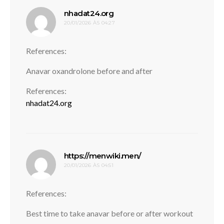
disse:
nhadat24.org
20/01/2026 ÀS 04:27
References:
Anavar oxandrolone before and after
References:
nhadat24.org
disse:
https://menwiki.men/
20/01/2026 ÀS 04:51
References:
Best time to take anavar before or after workout