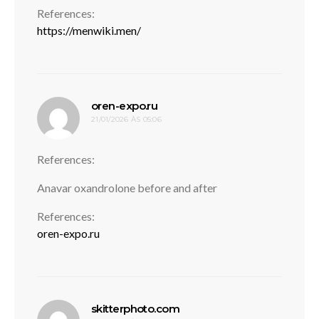
References:
https://menwiki.men/
disse:
oren-expo.ru
21/01/2026 ÀS 05:06
References:
Anavar oxandrolone before and after
References:
oren-expo.ru
disse:
skitterphoto.com