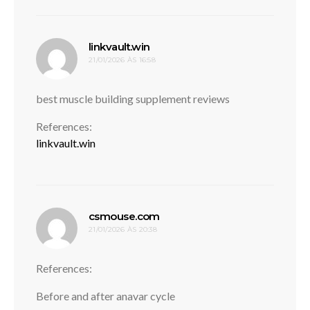
disse:
linkvault.win
21/01/2026 ÀS 16:58
best muscle building supplement reviews
References:
linkvault.win
disse:
csmouse.com
21/01/2026 ÀS 20:38
References:
Before and after anavar cycle