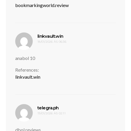
bookmarkingworld.review
disse:
linkvault.win
18/01/2026 ÀS 06:36
anabol 10
References:
linkvault.win
disse:
telegra.ph
19/01/2026 ÀS 02:11
dbol reviews