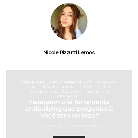
Nicole Rizzutti Lemos
APRENDIZADO
AUTO APERFEIÇOAMENTO
CONSELHOS
CONSELHOS SOBRE A VIDA
EMOÇÕES
MUNDO
SAÚDE MENTAL
TECNOLOGIA
VIDA E VIVER
VIDA SAUDÁVEL
Instagram cria ferramenta
antibullying que perguntará:
‘Você tem certeza?’
04/12/2020
NICOLE RIZZUTTI LEMOS