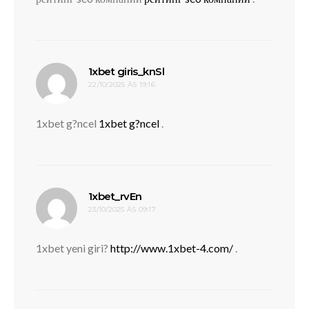
disse:
1xbet giris_knSl
22/10/2025 ÀS 19:16
1xbet g?ncel
1xbet g?ncel
.
disse:
1xbet_rvEn
23/10/2025 ÀS 09:17
1xbet yeni giri?
http://www.1xbet-4.com/
.