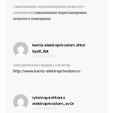
узаконивание перепланировки нежилого
помещения
узаконивание перепланировки
нежилого помещения
.
karniz elektroprivodom shtor
disse:
kypit_lipt
12/10/2025 ÀS 20:03
электрические гардины для штор
http://www.karniz-elektroprivodom.ru
.
rylonnaya shtora s
disse:
elektroprivodom_xvOr
12/10/2025 ÀS 21:05