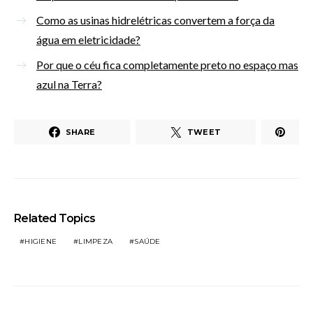
Como as usinas hidrelétricas convertem a força da
água em eletricidade?
Por que o céu fica completamente preto no espaço mas
azul na Terra?
SHARE
TWEET
Related Topics
HIGIENE
LIMPEZA
SAÚDE