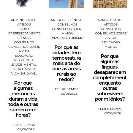
APRENDIZADO
ARTIGOS
CIÊNCIA
APRENDIZADO
ARTIGOS
CONSELHOS
ARTIGOS
AUTO
CONSELHOS SOBRE
CONSELHOS
APERFEIÇOAMENTO
A VIDA
CONSELHOS SOBRE
CIÊNCIA
VIAGEM E TURISMO
A VIDA
CONSELHOS
EDUCAÇÃO
Por que as
CONSELHOS SOBRE
MUNDO
A VIDA
cidades têm
Por que
EDUCAÇÃO
temperatura
PSICOLOGIA
algumas
mais alta do
SAÚDE MENTAL
línguas
que as áreas
VIDA E VIVER
desaparecem
rurais ao
VIDA SAUDÁVEL
completamente
redor?
Por que
enquanto
algumas
outras
FELIPE LEMOS
memórias
sobrevivem
05/08/2026
duram a vida
por milênios?
toda e outras
somem em
FELIPE LEMOS
05/08/2026
horas?
FELIPE LEMOS
06/08/2026