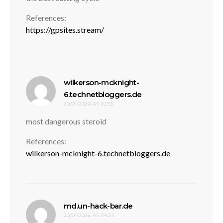
References:
https://gpsites.stream/
wilkerson-mcknight-
disse:
6.technetbloggers.de
20/01/2026 ÀS 02:55
most dangerous steroid
References:
wilkerson-mcknight-6.technetbloggers.de
disse:
md.un-hack-bar.de
20/01/2026 ÀS 04:23