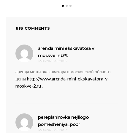
618 COMMENTS
arenda mini ekskavatora v
disse:
moskve_nbPt
12/10/2025 ÀS 20:02
аренда мини экскаватора в московской области
цены
http://www.arenda-mini-ekskavatora-v-
moskve-2.ru
.
pereplanirovka nejilogo
disse:
pomesheniya_popr
12/10/2025 ÀS 20:03