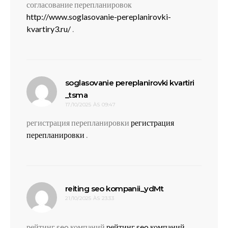
согласование перепланировок
http://www.soglasovanie-pereplanirovki-
kvartiry3.ru/
.
soglasovanie pereplanirovki kvartiri
disse:
_tsma
17/10/2025 ÀS 09:47
регистрация перепланировки
регистрация
перепланировки
.
disse:
reiting seo kompanii_ydMt
21/10/2025 ÀS 23:33
рейтинг seo компаний
рейтинг seo компаний
.