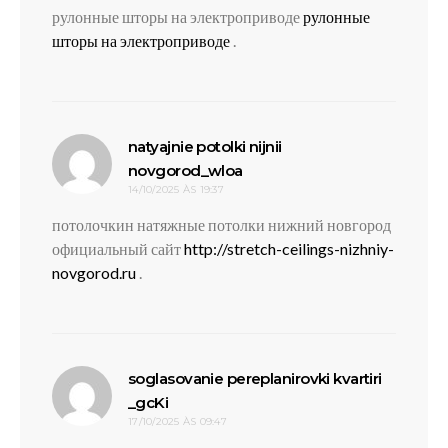
рулонные шторы на электроприводе
рулонные
шторы на электроприводе
.
natyajnie potolki nijnii
disse:
novgorod_wloa
14/10/2025 ÀS 19:37
потолочкин натяжные потолки нижний новгород
официальный сайт
http://stretch-ceilings-nizhniy-
novgorod.ru
.
soglasovanie pereplanirovki kvartiri
disse:
_gcKi
17/10/2025 ÀS 09:47