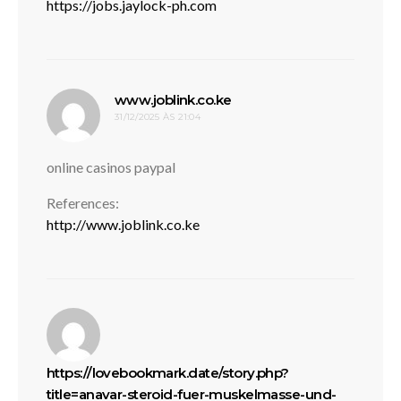
https://jobs.jaylock-ph.com
disse:
www.joblink.co.ke
31/12/2025 ÀS 21:04
online casinos paypal
References:
http://www.joblink.co.ke
https://lovebookmark.date/story.php?
title=anavar-steroid-fuer-muskelmasse-und-