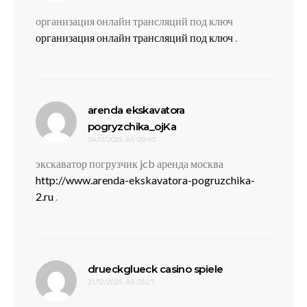
организация онлайн трансляций под ключ
организация онлайн трансляций под ключ
.
arenda ekskavatora
disse:
pogryzchika_ojKa
04/11/2025 ÀS 09:40
экскаватор погрузчик jcb аренда москва
http://www.arenda-ekskavatora-pogruzchika-
2.ru
.
disse:
drueckglueck casino spiele
21/12/2025 ÀS 03:27