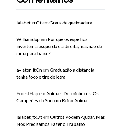
lalabet_rrOt
em
Graus de queimadura
Williamdup
em
Por que os espelhos
invertem a esquerda e a direita, mas não de
cima para baixo?
aviator_jtOn
em
Graduação a distância:
tenha foco e tire de letra
ErnestHap
em
Animais Dorminhocos: Os
Campeões do Sono no Reino Animal
lalabet_fxOt
em
Outros Podem Ajudar, Mas
Nós Precisamos Fazer o Trabalho