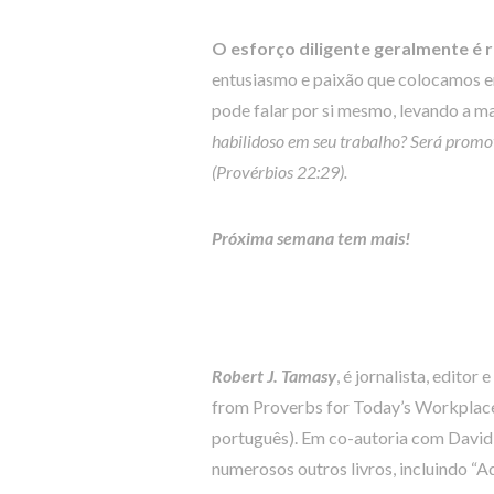
O esforço diligente geralmente é
entusiasmo e paixão que colocamos em
pode falar por si mesmo, levando a m
habilidoso em seu trabalho? Será promov
(Provérbios 22:29).
Próxima semana tem mais!
Robert J. Tamasy
, é jornalista, editor
from Proverbs for Today’s Workplace”
português). Em co-autoria com David
numerosos outros livros, incluindo “