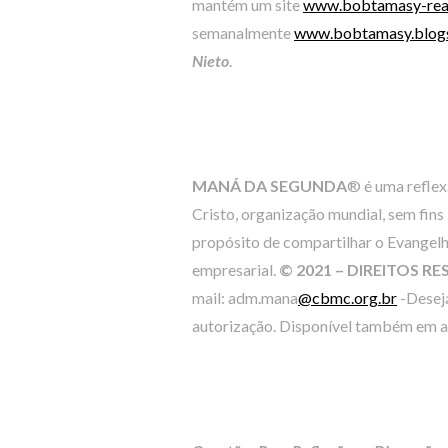
mantém um site
www.bobtamasy-rea
semanalmente
www.bobtamasy.blog
Nieto
.
MANÁ DA SEGUNDA
® é uma refle
Cristo, organização mundial, sem fins
propósito de compartilhar o Evangelh
empresarial.
© 2021 – DIREITOS R
mail: adm.mana
@cbmc.org.br
-Desejá
autorização. Disponível também em al