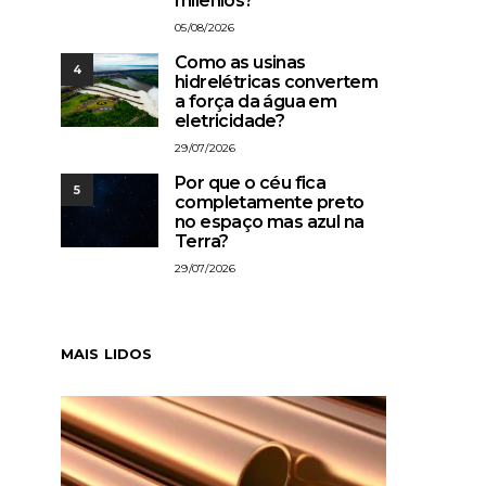
milênios?
05/08/2026
Como as usinas
4
hidrelétricas convertem
a força da água em
eletricidade?
29/07/2026
Por que o céu fica
5
completamente preto
no espaço mas azul na
Terra?
29/07/2026
MAIS LIDOS