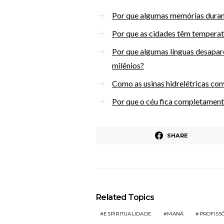
Por que algumas memórias duram
Por que as cidades têm temperatu
Por que algumas línguas desapa
milênios?
Como as usinas hidrelétricas con
Por que o céu fica completament
SHARE
Related Topics
ESPIRITUALIDADE
MANÁ
PROFISS