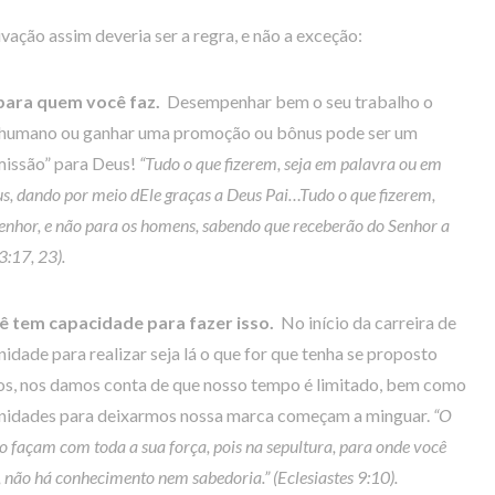
ação assim deveria ser a regra, e não a exceção:
para quem você faz.
Desempenhar bem o seu trabalho o
efe humano ou ganhar uma promoção ou bônus pode ser um
missão” para Deus!
“Tudo o que fizerem, seja em palavra ou em
, dando por meio dEle graças a Deus Pai…Tudo o que fizerem,
enhor, e não para os homens, sabendo que receberão do Senhor a
3:17, 23).
ê tem capacidade para fazer isso.
No início da carreira de
idade para realizar seja lá o que for que tenha se proposto
os, nos damos conta de que nosso tempo é limitado, bem como
rtunidades para deixarmos nossa marca começam a minguar.
“O
 o façam com toda a sua força, pois na sepultura, para onde você
 não há conhecimento nem sabedoria.” (Eclesiastes 9:10).