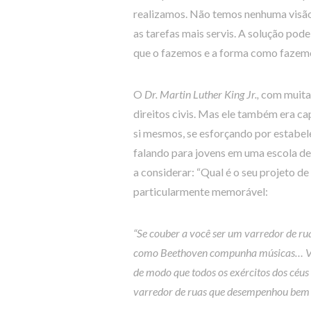
realizamos. Não temos nenhuma visã
as tarefas mais servis. A solução pode
que o fazemos e a forma como fazem
O
Dr. Martin Luther King Jr.,
com muita 
direitos civis. Mas ele também era ca
si mesmos, se esforçando por estabele
falando para jovens em uma escola de e
a considerar: “Qual é o seu projeto d
particularmente memorável:
“Se couber a você ser um varredor de ru
como Beethoven compunha músicas… Var
de modo que todos os exércitos dos céus
varredor de ruas que desempenhou bem o