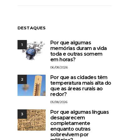
DESTAQUES
Por que algumas
1
memórias duram a vida
toda e outras somem
em horas?
06/08/2026
Por que as cidades têm
2
temperatura mais alta do
que as áreas rurais ao
redor?
05/08/2026
Por que algumas línguas
3
desaparecem
completamente
enquanto outras
sobrevivem por