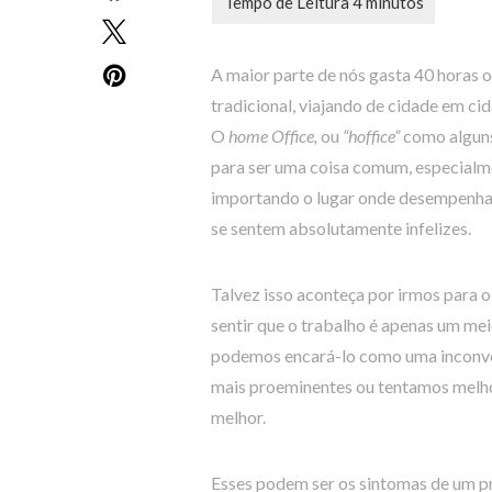
A maior parte de nós gasta 40 horas 
tradicional, viajando de cidade em ci
O
home Office,
ou
“hoffice”
como alguns
para ser uma coisa comum, especialm
importando o lugar onde desempenhamo
se sentem absolutamente infelizes.
Talvez isso aconteça por irmos para
sentir que o trabalho é apenas um m
podemos encará-lo como uma inconve
mais proeminentes ou tentamos melho
melhor.
Esses podem ser os sintomas de um pr