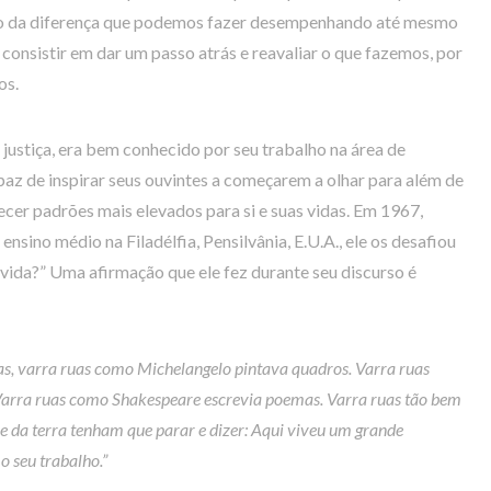
o da diferença que podemos fazer desempenhando até mesmo
 consistir em dar um passo atrás e reavaliar o que fazemos, por
os.
justiça, era bem conhecido por seu trabalho na área de
paz de inspirar seus ouvintes a começarem a olhar para além de
cer padrões mais elevados para si e suas vidas. Em 1967,
nsino médio na Filadélfia, Pensilvânia, E.U.A., ele os desafiou
e vida?” Uma afirmação que ele fez durante seu discurso é
as, varra ruas como Michelangelo pintava quadros. Varra ruas
ra ruas como Shakespeare escrevia poemas. Varra ruas tão bem
 e da terra tenham que parar e dizer: Aqui viveu um grande
 seu trabalho.”