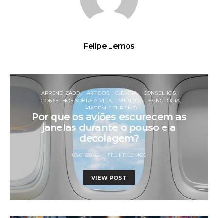
Felipe Lemos
APRENDIZADO
ARTIGOS
CIÊNCIA
CONSELHOS
CONSELHOS SOBRE A VIDA
MUNDO
TECNOLOGIA
VIAGEM E TURISMO
Por que os aviões escurecem as
janelas durante o pouso e a
decolagem?
08/01/2026
FELIPE LEMOS
VIEW POST