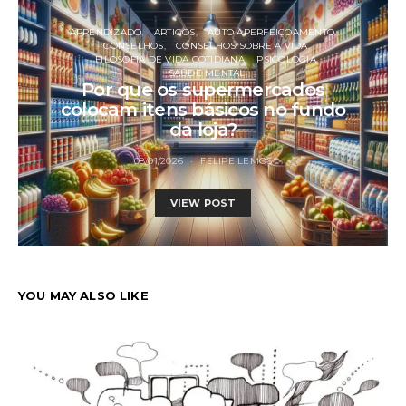
APRENDIZADO
ARTIGOS
AUTO APERFEIÇOAMENTO
CONSELHOS
CONSELHOS SOBRE A VIDA
FILOSOFIA DE VIDA COTIDIANA
PSICOLOGIA
SAÚDE MENTAL
Por que os supermercados
colocam itens básicos no fundo
da loja?
08/01/2026
FELIPE LEMOS
VIEW POST
YOU MAY ALSO LIKE