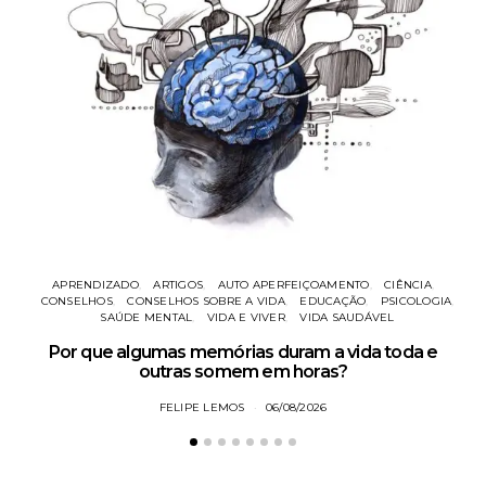
APRENDIZADO
ARTIGOS
AUTO APERFEIÇOAMENTO
CIÊNCIA
CONSELHOS
CONSELHOS SOBRE A VIDA
EDUCAÇÃO
PSICOLOGIA
SAÚDE MENTAL
VIDA E VIVER
VIDA SAUDÁVEL
Po
Por que algumas memórias duram a vida toda e
outras somem em horas?
FELIPE LEMOS
06/08/2026