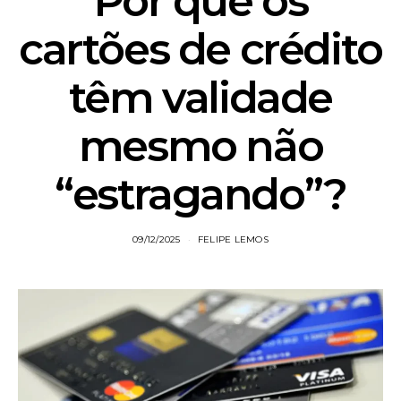
Por que os
cartões de crédito
têm validade
mesmo não
“estragando”?
09/12/2025
FELIPE LEMOS