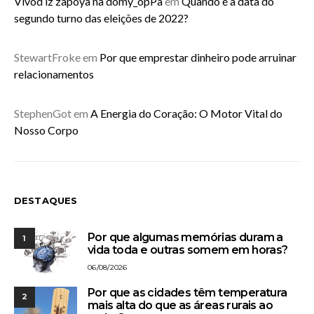
Vivod iz zapoya na domy_opPa
em
Quando é a data do
segundo turno das eleições de 2022?
StewartFroke
em
Por que emprestar dinheiro pode arruinar
relacionamentos
StephenGot
em
A Energia do Coração: O Motor Vital do
Nosso Corpo
DESTAQUES
Por que algumas memórias duram a
1
vida toda e outras somem em horas?
06/08/2026
Por que as cidades têm temperatura
2
mais alta do que as áreas rurais ao