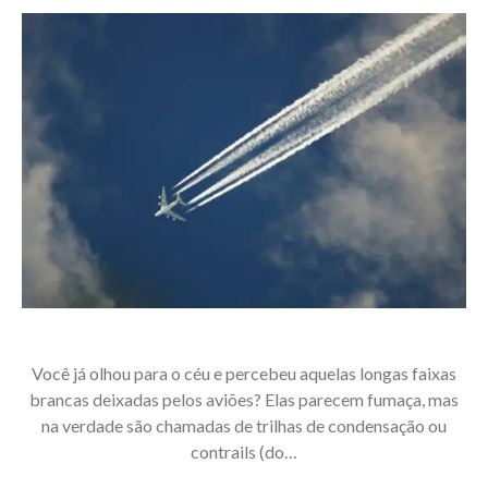
Você já olhou para o céu e percebeu aquelas longas faixas
brancas deixadas pelos aviões? Elas parecem fumaça, mas
na verdade são chamadas de trilhas de condensação ou
contrails (do…