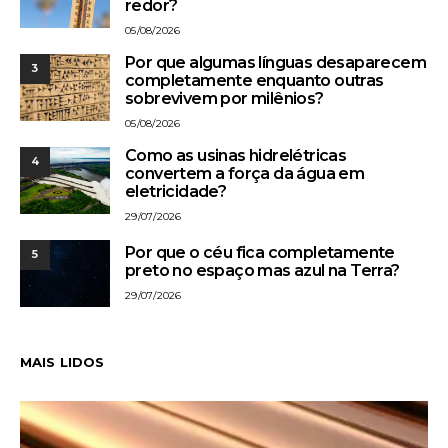
redor?
05/08/2026
Por que algumas línguas desaparecem
3
completamente enquanto outras
sobrevivem por milênios?
05/08/2026
Como as usinas hidrelétricas
4
convertem a força da água em
eletricidade?
29/07/2026
Por que o céu fica completamente
5
preto no espaço mas azul na Terra?
29/07/2026
MAIS LIDOS