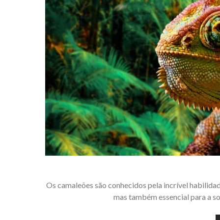
Os camaleões são conhecidos pela incrível habilidade
mas também essencial para a s