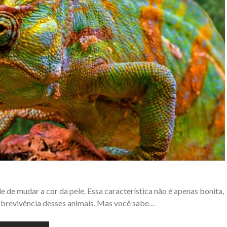
 de mudar a cor da pele. Essa característica não é apenas bonita,
obrevivência desses animais. Mas você sabe…