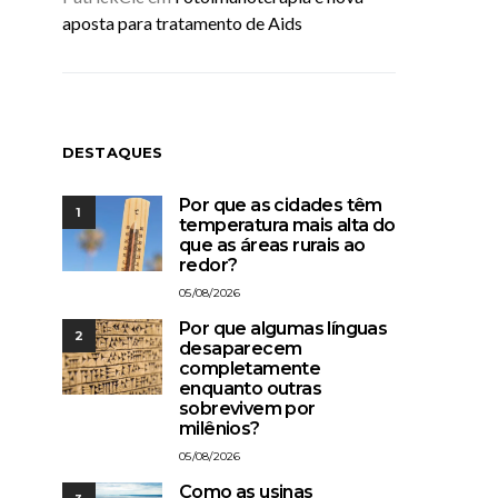
aposta para tratamento de Aids
DESTAQUES
Por que as cidades têm
1
temperatura mais alta do
que as áreas rurais ao
redor?
05/08/2026
Por que algumas línguas
2
desaparecem
completamente
enquanto outras
sobrevivem por
milênios?
05/08/2026
Como as usinas