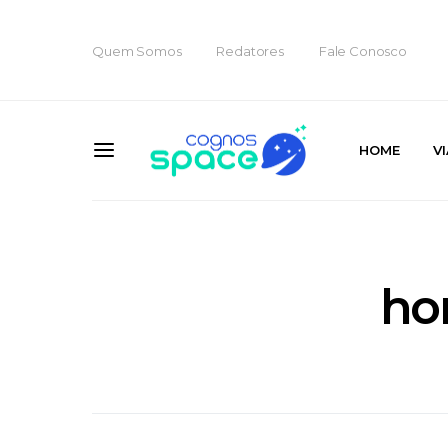
Quem Somos
Redatores
Fale Conosco
HOME
V
ho