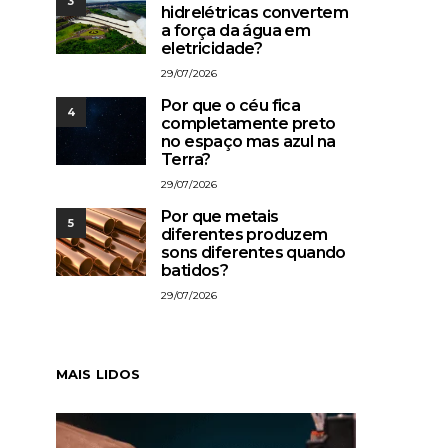
3
hidrelétricas convertem
a força da água em
eletricidade?
29/07/2026
Por que o céu fica
4
completamente preto
no espaço mas azul na
Terra?
29/07/2026
Por que metais
5
diferentes produzem
sons diferentes quando
batidos?
29/07/2026
MAIS LIDOS