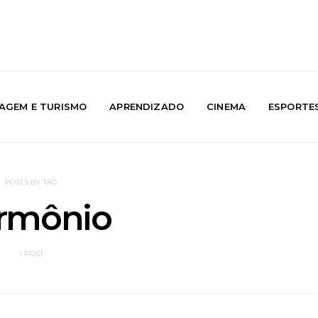
IAGEM E TURISMO
APRENDIZADO
CINEMA
ESPORTE
POSTS BY TAG
rmônio
1 POST