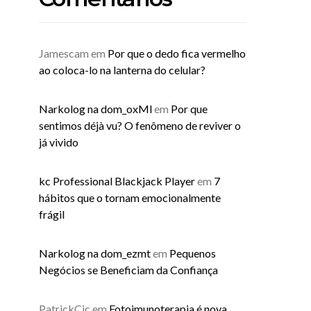
Jamescam
em
Por que o dedo fica vermelho
ao coloca-lo na lanterna do celular?
Narkolog na dom_oxMl
em
Por que
sentimos déjà vu? O fenômeno de reviver o
já vivido
kc Professional Blackjack Player
em
7
hábitos que o tornam emocionalmente
frágil
Narkolog na dom_ezmt
em
Pequenos
Negócios se Beneficiam da Confiança
PatrickCic
em
Fotoimunoterapia é nova