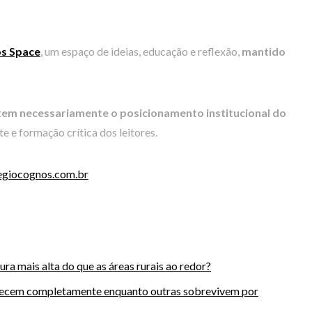
s Space
, um espaço de ideias, educação e reflexão,
mantido
tem necessariamente o posicionamento institucional do
e e formação crítica dos leitores.
giocognos.com.br
ra mais alta do que as áreas rurais ao redor?
recem completamente enquanto outras sobrevivem por