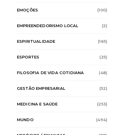
EMOÇÕES
(100)
EMPREENDEDORISMO LOCAL
(2)
ESPIRITUALIDADE
(165)
APRENDIZADO
ARTI
ESPORTES
(25)
CONSELHOS
CONSELH
Por que metais 
FILOSOFIA DE VIDA COTIDIANA
(48)
produzem sons 
quando bat
GESTÃO EMPRESARIAL
(52)
FELIPE LEMOS
MEDICINA E SAÚDE
(253)
APRENDIZADO
ARTIGOS
CIÊNCIA
CONSELHOS
CONSELHOS SOBRE A VIDA
MUNDO
(494)
MUNDO
Por que o céu fica
completamente preto no