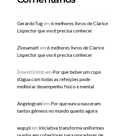
GerardoTug
em
6 melhores livros de Clarice
Lispector que você precisa conhecer
Zionamatt
em
6 melhores livros de Clarice
Lispector que você precisa conhecer
ErnestOrimb
em
Por que beber um copo
d’água com todas as refeições pode
melhorar desempenho físico e mental
Angelograni
em
Por que nunca nasceram
tantos gêmeos no mundo quanto agora
wup.pl
em
Iniciativa transforma uniformes
usados em cobertores para moradores de