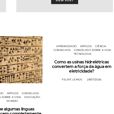
VIEW POST
APRENDIZADO
ARTIGOS
CIÊNCIA
CONSELHOS
CONSELHOS SOBRE A VIDA
TECNOLOGIA
Como as usinas hidrelétricas
convertem a força da água em
eletricidade?
FELIPE LEMOS
29/07/2026
DO
ARTIGOS
CONSELHOS
 SOBRE A VIDA
EDUCAÇÃO
MUNDO
ue algumas línguas
ecem completamente