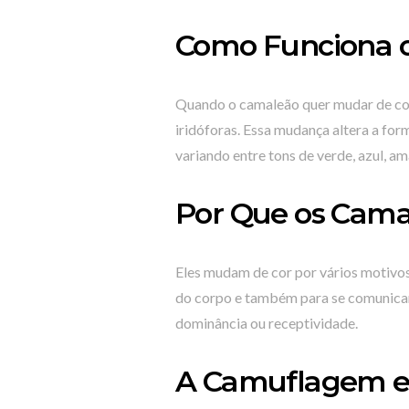
Como Funciona o
Quando o camaleão quer mudar de cor, e
iridóforas. Essa mudança altera a form
variando entre tons de verde, azul, a
Por Que os Cam
Eles mudam de cor por vários motivos
do corpo e também para se comunicar
dominância ou receptividade.
A Camuflagem e 