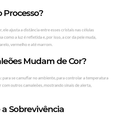
 Processo?
le ajusta a distância entre esses cristais nas células
a como a luz é refletida e, por isso, a cor da pele muda,
marelo, vermelho e até marrom.
aleões Mudam de Cor?
: para se camuflar no ambiente, para controlar a temperatura
 com outros camaleões, mostrando sinais de alerta,
a Sobrevivência