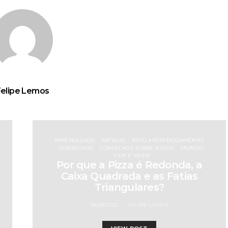
Felipe Lemos
APRENDIZADO
ARTIGOS
AUTO APERFEIÇOAMENTO
CONSELHOS
CONSELHOS SOBRE A VIDA
MUNDO
VIDA E VIVER
Por que a Pizza é Redonda, a
Caixa Quadrada e as Fatias
Triangulares?
08/08/2025
FELIPE LEMOS