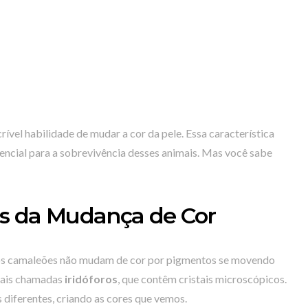
ível habilidade de mudar a cor da pele. Essa característica
ncial para a sobrevivência desses animais. Mas você sabe
ás da Mudança de Cor
 os camaleões não mudam de cor por pigmentos se movendo
ciais chamadas
iridóforos
, que contêm cristais microscópicos.
s diferentes, criando as cores que vemos.