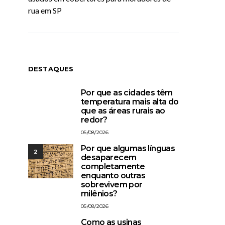
rua em SP
DESTAQUES
Por que as cidades têm
1
temperatura mais alta do
que as áreas rurais ao
redor?
05/08/2026
Por que algumas línguas
2
desaparecem
completamente
enquanto outras
sobrevivem por
milênios?
05/08/2026
Como as usinas