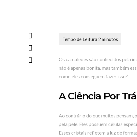
Os camaleões são conhecidos pela incr
não é apenas bonita, mas também esse
como eles conseguem fazer isso?
A Ciência Por Tr
Ao contrário do que muitos pensam,
pela pele. Eles possuem células espe
Esses cristais refletem a luz de forma