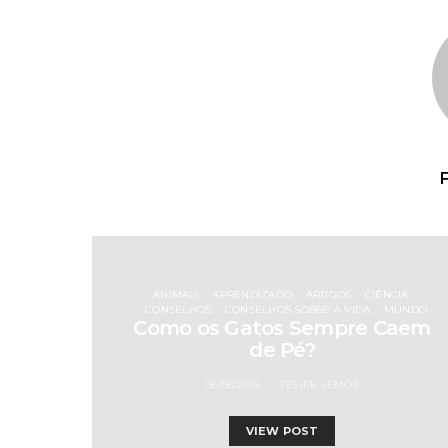
ANIMAIS
APRENDIZADO
ARTIGOS
CIÊNCIA
CONSELHOS
CONSELHOS SOBRE A VIDA
MUNDO
Como os Gatos Sempre Caem
de Pé?
08/08/2025
FELIPE LEMOS
VIEW POST