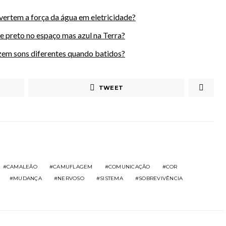
vertem a força da água em eletricidade?
e preto no espaço mas azul na Terra?
zem sons diferentes quando batidos?
TWEET
CAMALEÃO
CAMUFLAGEM
COMUNICAÇÃO
COR
MUDANÇA
NERVOSO
SISTEMA
SOBREVIVÊNCIA