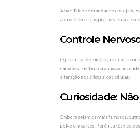
A habilidade de mudar de cor ajuda o
aproximarem das presas sem serem no
Controle Nervos
O processo de mudança de cor é cont
camaleão sente uma ameaça ou muda d
alteração nos cristais das células.
Curiosidade: Não
Embora sejam os mais famosos, outr
polvo e lagartos. Porém, a técnica do