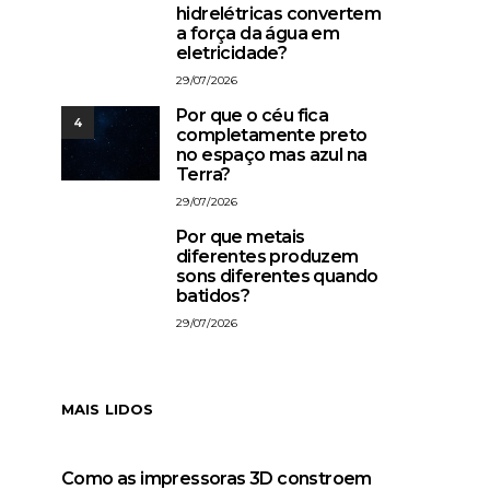
3
hidrelétricas convertem
a força da água em
eletricidade?
29/07/2026
Por que o céu fica
4
completamente preto
no espaço mas azul na
Terra?
29/07/2026
Por que metais
5
diferentes produzem
sons diferentes quando
batidos?
29/07/2026
MAIS LIDOS
Como as impressoras 3D constroem