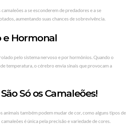
s camaleões a se esconderem de predadores e a se
tados, aumentando suas chances de sobrevivência.
o e Hormonal
rolado pelo sistema nervoso e por hormônios. Quando o
e temperatura, o cérebro envia sinais que provocam a
 São Só os Camaleões!
os animais também podem mudar de cor, como alguns tipos de
s camaleões é única pela precisão e variedade de cores.