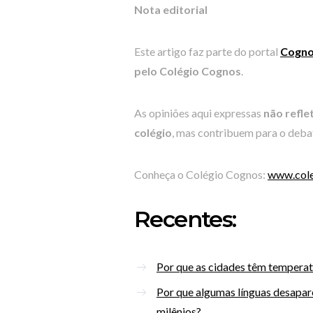
Nota editorial
Este artigo faz parte do portal
Cogno
pelo Colégio Cognos
.
As opiniões aqui expressas
não refle
colégio
, mas contribuem para o debat
Conheça o Colégio Cognos:
www.cole
Recentes:
Por que as cidades têm temperatu
Por que algumas línguas desapa
milênios?