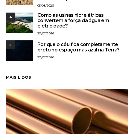
05/08/2026
Como as usinas hidrelétricas
4
convertem a força da água em
eletricidade?
29/07/2026
Por que o céu fica completamente
5
preto no espaço mas azul na Terra?
29/07/2026
MAIS LIDOS