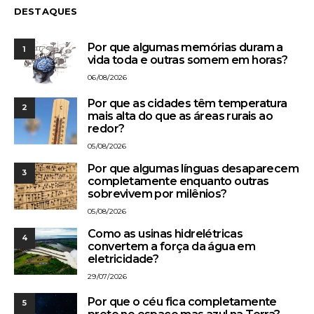
DESTAQUES
Por que algumas memórias duram a
1
vida toda e outras somem em horas?
06/08/2026
Por que as cidades têm temperatura
2
mais alta do que as áreas rurais ao
redor?
05/08/2026
Por que algumas línguas desaparecem
3
completamente enquanto outras
sobrevivem por milênios?
05/08/2026
Como as usinas hidrelétricas
4
convertem a força da água em
eletricidade?
29/07/2026
Por que o céu fica completamente
5