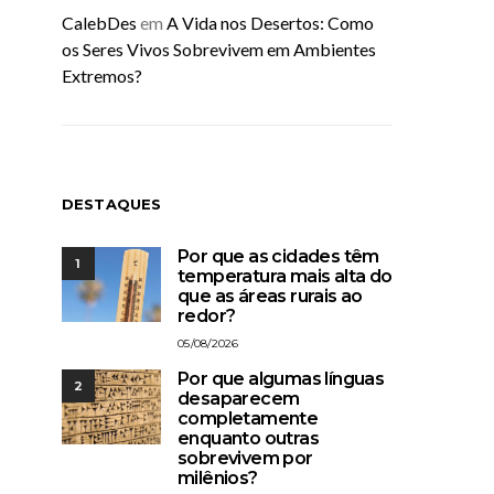
CalebDes
em
A Vida nos Desertos: Como
os Seres Vivos Sobrevivem em Ambientes
Extremos?
DESTAQUES
Por que as cidades têm
1
temperatura mais alta do
que as áreas rurais ao
redor?
05/08/2026
Por que algumas línguas
2
desaparecem
completamente
enquanto outras
sobrevivem por
milênios?