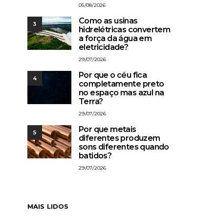
05/08/2026
Como as usinas
3
hidrelétricas convertem
a força da água em
eletricidade?
29/07/2026
Por que o céu fica
4
completamente preto
no espaço mas azul na
Terra?
29/07/2026
Por que metais
5
diferentes produzem
sons diferentes quando
batidos?
29/07/2026
MAIS LIDOS