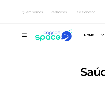
Quem Somos
Redatores
Fale Conosco
HOME
V
Saúd