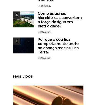
milênios?
05/08/2026
Como as usinas
4
hidrelétricas convertem
a força da água em
eletricidade?
29/07/2026
Por que o céu fica
5
completamente preto
no espaço mas azul na
Terra?
29/07/2026
MAIS LIDOS