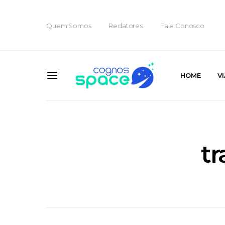
Quem Somos
Redatores
Fale Conosco
HOME
V
tr