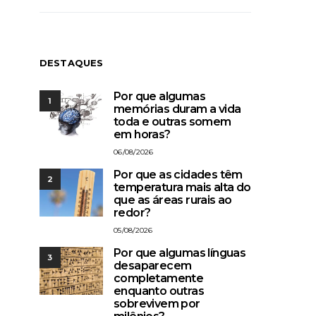
DESTAQUES
Por que algumas
1
memórias duram a vida
toda e outras somem
em horas?
06/08/2026
Por que as cidades têm
2
temperatura mais alta do
que as áreas rurais ao
redor?
05/08/2026
Por que algumas línguas
3
desaparecem
completamente
enquanto outras
sobrevivem por