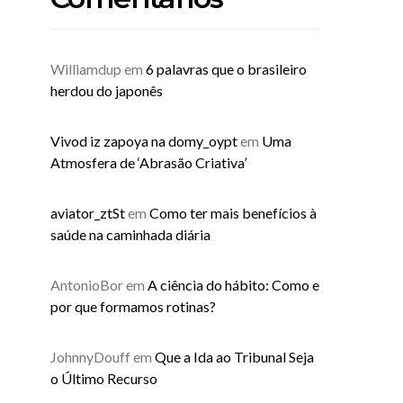
Williamdup
em
6 palavras que o brasileiro
herdou do japonês
Vivod iz zapoya na domy_oypt
em
Uma
Atmosfera de ‘Abrasão Criativa’
aviator_ztSt
em
Como ter mais benefícios à
saúde na caminhada diária
AntonioBor
em
A ciência do hábito: Como e
por que formamos rotinas?
JohnnyDouff
em
Que a Ida ao Tribunal Seja
o Último Recurso