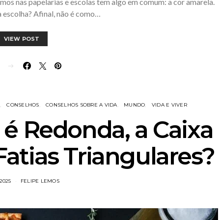
ramos nas papelarias e escolas tem algo em comum: a cor amarela.
 escolha? Afinal, não é como…
VIEW POST
E
CONSELHOS
CONSELHOS SOBRE A VIDA
MUNDO
VIDA E VIVER
 é Redonda, a Caixa
atias Triangulares?
/2025
FELIPE LEMOS