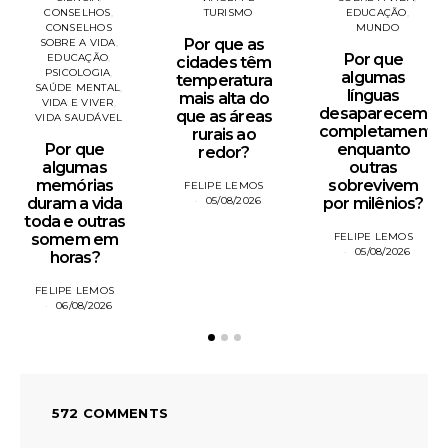
CONSELHOS
TURISMO
EDUCAÇÃO
CONSELHOS
MUNDO
Por que as
SOBRE A VIDA
Por que
EDUCAÇÃO
cidades têm
PSICOLOGIA
algumas
temperatura
SAÚDE MENTAL
línguas
mais alta do
VIDA E VIVER
desaparecem
que as áreas
VIDA SAUDÁVEL
completamente
rurais ao
Por que
enquanto
redor?
algumas
outras
memórias
sobrevivem
FELIPE LEMOS
duram a vida
05/08/2026
por milênios?
toda e outras
somem em
FELIPE LEMOS
05/08/2026
horas?
FELIPE LEMOS
06/08/2026
572 COMMENTS