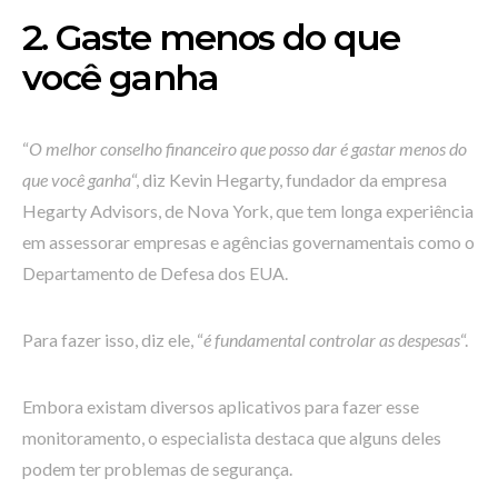
2. Gaste menos do que
você ganha
“
O melhor conselho financeiro que posso dar é gastar menos do
que você ganha
“, diz Kevin Hegarty, fundador da empresa
Hegarty Advisors, de Nova York, que tem longa experiência
em assessorar empresas e agências governamentais como o
Departamento de Defesa dos EUA.
Para fazer isso, diz ele, “
é fundamental controlar as despesas
“.
Embora existam diversos aplicativos para fazer esse
monitoramento, o especialista destaca que alguns deles
podem ter problemas de segurança.