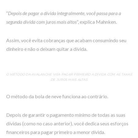
“
Depois de pagar a dívida integralmente, você passa para a
segunda dívida com juros mais altos
“, explica Mahnken.
Assim, você evita cobranças que acabam consumindo seu
dinheiro e não o deixam quitar a dívida.
O MÉTODO DA AVALANCHE VISA PAGAR PRIMEIRO A DÍVIDA COM AS TAXAS
DE JUROS MAIS ALTAS
O método da bola de neve funciona ao contrário.
Depois de garantir o pagamento mínimo de todas as suas
dívidas (como no caso anterior), você dedica seus esforços
financeiros para pagar primeiro a menor dívida.