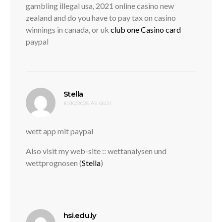
gambling illegal usa, 2021 online casino new
zealand and do you have to pay tax on casino
winnings in canada, or uk
club one Casino card
paypal
disse:
Stella
10/10/2025 ÀS 05:01
wett app mit paypal
Also visit my web-site :: wettanalysen und
wettprognosen (
Stella
)
disse:
hsi.edu.ly