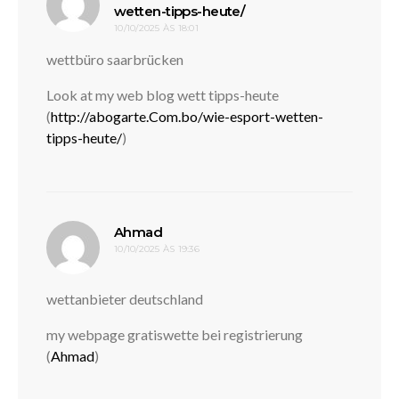
disse:
wetten-tipps-heute/
10/10/2025 ÀS 18:01
wettbüro saarbrücken
Look at my web blog wett tipps-heute
(
http://abogarte.Com.bo/wie-esport-wetten-
tipps-heute/
)
disse:
Ahmad
10/10/2025 ÀS 19:36
wettanbieter deutschland
my webpage gratiswette bei registrierung
(
Ahmad
)