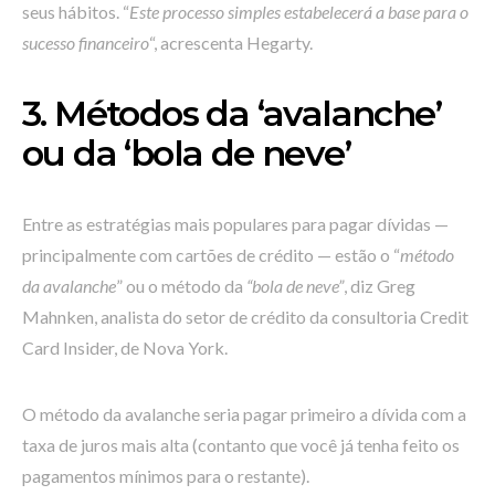
seus hábitos. “
Este processo simples estabelecerá a base para o
sucesso financeiro
“, acrescenta Hegarty.
3. Métodos da ‘avalanche’
ou da ‘bola de neve’
Entre as estratégias mais populares para pagar dívidas —
principalmente com cartões de crédito — estão o “
método
da avalanche
” ou o método da
“bola de neve”
, diz Greg
Mahnken, analista do setor de crédito da consultoria Credit
Card Insider, de Nova York.
O método da avalanche seria pagar primeiro a dívida com a
taxa de juros mais alta (contanto que você já tenha feito os
pagamentos mínimos para o restante).