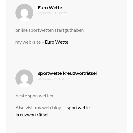
disse:
Euro Wette
12/10/2025 ÀS 00:32
online sportwetten startguthaben
my web-site –
Euro Wette
disse:
sportwette kreuzworträtsel
12/10/2025 ÀS 04:00
beste sportwetten
Also visit my web blog …
sportwette
kreuzworträtsel