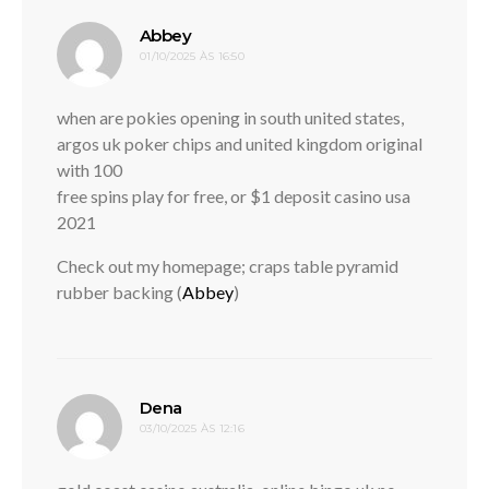
disse:
Abbey
01/10/2025 ÀS 16:50
when are pokies opening in south united states,
argos uk poker chips and united kingdom original
with 100
free spins play for free, or $1 deposit casino usa
2021
Check out my homepage; craps table pyramid
rubber backing (
Abbey
)
disse:
Dena
03/10/2025 ÀS 12:16