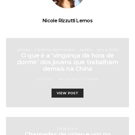
Nicole Rizzutti Lemos
ARTIGOS
CARREIRA PROFISSIONAL
MUNDO
VIDA E VIVER
O que é a ‘vingança da hora de
dormir’ dos jovens que trabalham
demais na China
22/12/2020
NICOLE RIZZUTTI LEMOS
VIEW POST
TECNOLOGIA
Chamadas de vídeo e voz no