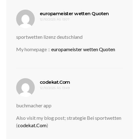
disse:
europameister wetten Quoten
12/10/2025 ÀS 13:07
sportwetten lizenz deutschland
My homepage ::
europameister wetten Quoten
disse:
codekat.Com
12/10/2025 ÀS 13:49
buchmacher app
Also visit my blog post; strategie Bei sportwetten
(
codekat.Com
)