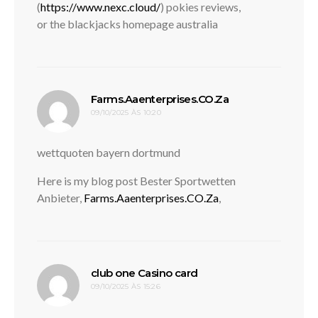
(
https://www.nexc.cloud/
) pokies reviews,
or the blackjacks homepage australia
disse:
Farms.Aaenterprises.CO.Za
09/10/2025 ÀS 10:20
wettquoten bayern dortmund
Here is my blog post Bester Sportwetten
Anbieter,
Farms.Aaenterprises.CO.Za
,
disse:
club one Casino card
09/10/2025 ÀS 15:26