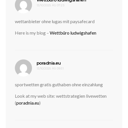
13/10/2025 ÀS 07:23
wettanbieter ohne lugas mit paysafecard
Here is my blog –
Wettbüro ludwigshafen
disse:
poradnia.eu
13/10/2025 ÀS 09:31
sportwetten gratis guthaben ohne einzahlung
Look at my web site: wettstrategien livewetten
(
poradnia.eu
)