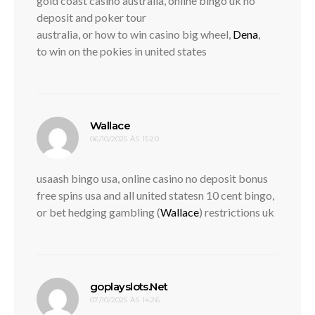
gold coast casino australia, online bingo uk no
deposit and poker tour
australia, or how to win casino big wheel,
Dena
,
to win on the pokies in united states
disse:
Wallace
06/10/2025 ÀS 15:20
usaash bingo usa, online casino no deposit bonus
free spins usa and all united statesn 10 cent bingo,
or bet hedging gambling (
Wallace
) restrictions uk
disse:
goplayslots.Net
07/10/2025 ÀS 14:26