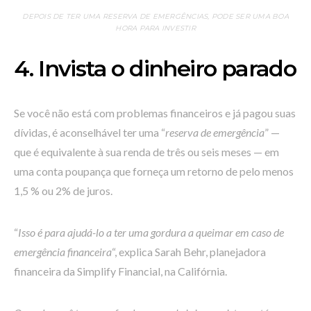
DEPOIS DE TER UMA RESERVA DE EMERGÊNCIAS, PODE SER UMA BOA
HORA PARA INVESTIR
4. Invista o dinheiro parado
Se você não está com problemas financeiros e já pagou suas
dívidas, é aconselhável ter uma “
reserva de emergência
” —
que é equivalente à sua renda de três ou seis meses — em
uma conta poupança que forneça um retorno de pelo menos
1,5 % ou 2% de juros.
“
Isso é para ajudá-lo a ter uma gordura a queimar em caso de
emergência financeira
“, explica Sarah Behr, planejadora
financeira da Simplify Financial, na Califórnia.