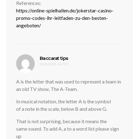
References:
https://online-spielhallen.de/jokerstar-casino-
promo-codes-ihr-leitfaden-zu-den-besten-
angeboten/
disse:
Baccarat tips
26/12/2025 ÀS 13:11
A is the letter that was used to represent a team in
an old TV show, The A-Team.
In musical notation, the letter A is the symbol
of a note in the scale, below B and above G.
That is not surprising, because it means the
same sound. To add A, a to a word list please sign
up