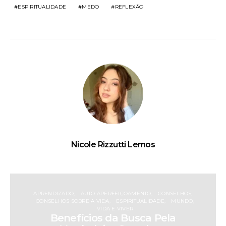
ESPIRITUALIDADE
MEDO
REFLEXÃO
Nicole Rizzutti Lemos
APRENDIZADO
AUTO APERFEIÇOAMENTO
CONSELHOS
CONSELHOS SOBRE A VIDA
ESPIRITUALIDADE
MUNDO
VIDA E VIVER
Benefícios da Busca Pela