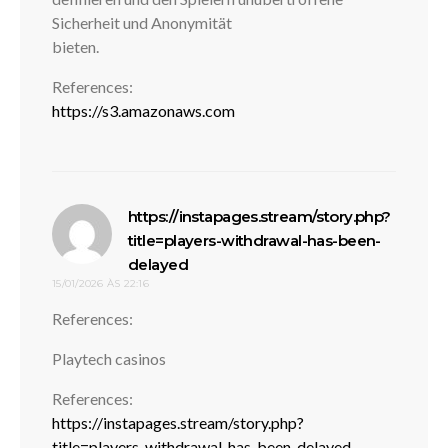
Sicherheit und Anonymität
bieten.
References:
https://s3.amazonaws.com
https://instapages.stream/story.php?
title=players-withdrawal-has-been-
disse:
delayed
15/01/2026 ÀS 22:16
References:
Playtech casinos
References:
https://instapages.stream/story.php?
title=players-withdrawal-has-been-delayed