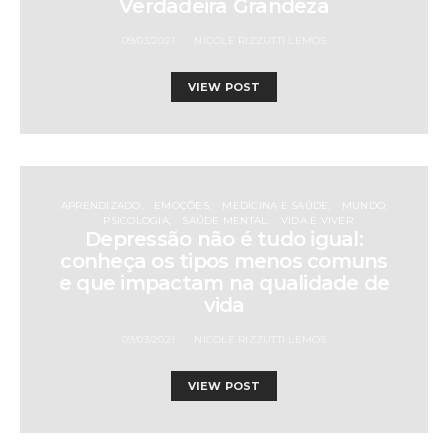
Verdadeira Grandeza
09/03/2021
NICOLE RIZZUTTI LEMOS
VIEW POST
APRENDIZADO
EMOÇÕES
MEDICINA E SAÚDE
MUNDO
PSICOLOGIA
SAÚDE MENTAL
VIDA E VIVER
Depressão não é tudo igual:
conheça os tipos menos comuns
e que impactam na qualidade de
vida
09/03/2021
NICOLE RIZZUTTI LEMOS
VIEW POST