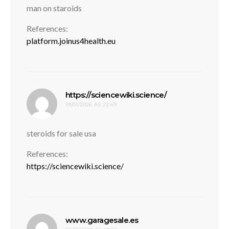
man on staroids
References:
platform.joinus4health.eu
disse:
https://sciencewiki.science/
19/01/2026 ÀS 22:49
steroids for sale usa
References:
https://sciencewiki.science/
disse:
www.garagesale.es