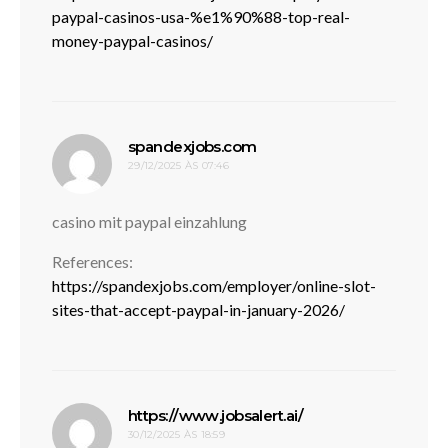
paypal-casinos-usa-%e1%90%88-top-real-
money-paypal-casinos/
disse:
spandexjobs.com
29/12/2025 ÀS 07:46
casino mit paypal einzahlung
References:
https://spandexjobs.com/employer/online-slot-
sites-that-accept-paypal-in-january-2026/
disse:
https://www.jobsalert.ai/
30/12/2025 ÀS 18:59