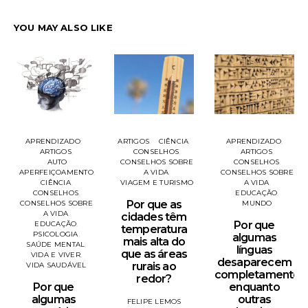
YOU MAY ALSO LIKE
APRENDIZADO
ARTIGOS
CIÊNCIA
APRENDIZADO
ARTIGOS
CONSELHOS
ARTIGOS
AUTO
CONSELHOS SOBRE
CONSELHOS
APERFEIÇOAMENTO
A VIDA
CONSELHOS SOBRE
CIÊNCIA
VIAGEM E TURISMO
A VIDA
CONSELHOS
EDUCAÇÃO
Por que as
CONSELHOS SOBRE
MUNDO
A VIDA
cidades têm
Por que
EDUCAÇÃO
temperatura
PSICOLOGIA
algumas
mais alta do
SAÚDE MENTAL
línguas
que as áreas
VIDA E VIVER
desaparecem
rurais ao
VIDA SAUDÁVEL
completamente
redor?
Por que
enquanto
algumas
outras
FELIPE LEMOS