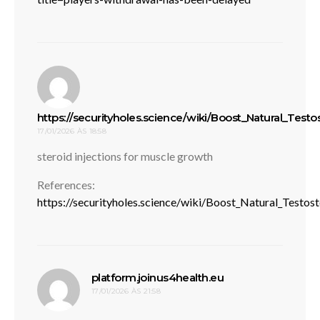
https://securityholes.science/wiki/Boost_Natural_Test
17/01/2026 ÀS 18:58
disse:
steroid injections for muscle growth
References:
https://securityholes.science/wiki/Boost_Natural_Testos
disse:
platform.joinus4health.eu
17/01/2026 ÀS 21:58