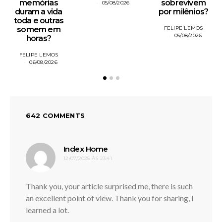
memórias
sobrevivem
05/08/2026
duram a vida
por milênios?
toda e outras
somem em
FELIPE LEMOS
05/08/2026
horas?
FELIPE LEMOS
06/08/2026
642 COMMENTS
disse:
Index Home
12/07/2025 ÀS 23:41
Thank you, your article surprised me, there is such
an excellent point of view. Thank you for sharing, I
learned a lot.