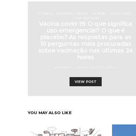
CIÊNCIA
MEDICINA E SAÚDE
MUNDO
VIDA E VIVER
VIDA SAUDÁVEL
Vacina covid-19: O que significa
uso emergencial? O que é
placebo? As respostas para as
10 perguntas mais procuradas
sobre vacinação nas últimas 24
horas
01/02/2021
NICOLE RIZZUTTI LEMOS
VIEW POST
YOU MAY ALSO LIKE