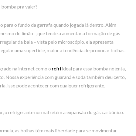
 bomba pra valer?
eto para o fundo da garrafa quando jogada lá dentro. Além
o mesmo do limão -, que tende a aumentar a formação de gás
irregular da bala – vista pelo microscópio, ela apresenta
regular uma superfície, maior a tendência de provocar bolhas.
agrado na internet como o
refri
ideal para essa bomba nojenta,
ato. Nossa experiência com guaraná e soda também deu certo,
ria, isso pode acontecer com qualquer refrigerante,
r, o refrigerante normal retém a expansão do gás carbônico.
 fórmula, as bolhas têm mais liberdade para se movimentar.