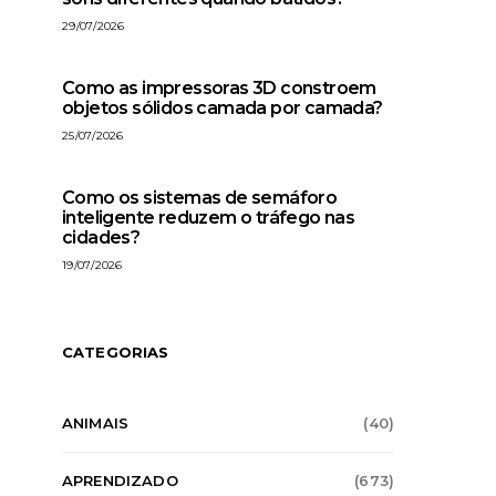
29/07/2026
Como as impressoras 3D constroem
objetos sólidos camada por camada?
25/07/2026
Como os sistemas de semáforo
APRENDIZADO
ARTIGOS
CIÊNCIA
APRENDIZADO
ARTI
inteligente reduzem o tráfego nas
CONSELHOS
CONSELHOS SOBRE A VIDA
CONSELHOS
CONSELH
cidades?
TECNOLOGIA
MUND
19/07/2026
Como as usinas hidrelétricas
Por que o c
convertem a força da água em
completamente
eletricidade?
espaço mas azul
CATEGORIAS
FELIPE LEMOS
29/07/2026
FELIPE LEMOS
ANIMAIS
(40)
APRENDIZADO
(673)