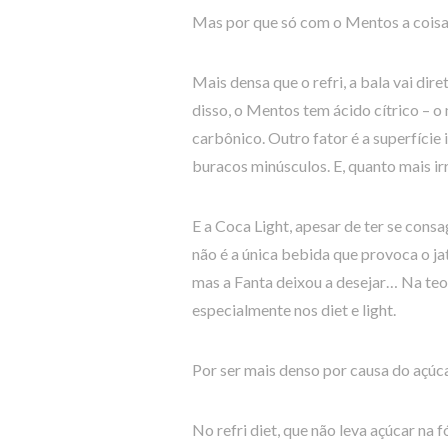
Mas por que só com o Mentos a coisa
Mais densa que o refri, a bala vai dir
disso, o Mentos tem ácido cítrico – 
carbônico. Outro fator é a superfície 
buracos minúsculos. E, quanto mais ir
E a Coca Light, apesar de ter se cons
não é a única bebida que provoca o j
mas a Fanta deixou a desejar… Na teo
especialmente nos diet e light.
Por ser mais denso por causa do açúca
No refri diet, que não leva açúcar na