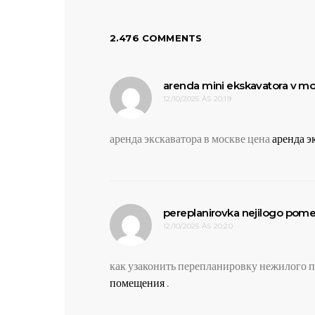
2.476 COMMENTS
arenda mini ekskavatora v 
12/10/2025 ÀS 20:19
аренда экскаватора в москве цена
аренда э
pereplanirovka nejilogo pom
12/10/2025 ÀS 20:20
как узаконить перепланировку нежилого
помещения
.