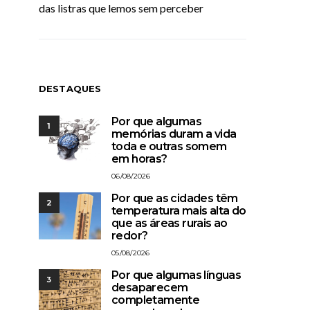
das listras que lemos sem perceber
DESTAQUES
Por que algumas
1
memórias duram a vida
toda e outras somem
em horas?
06/08/2026
Por que as cidades têm
2
temperatura mais alta do
que as áreas rurais ao
redor?
05/08/2026
Por que algumas línguas
3
desaparecem
completamente