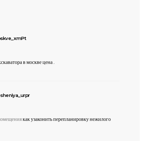
disse:
moskve_xmPt
кскаватора в москве цена
.
disse:
esheniya_urpr
 помещения
как узаконить перепланировку нежилого