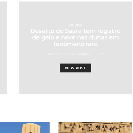
MUNDO
Deserto do Saara tem registro
de gelo e neve nas dunas em
fenômeno raro
01/02/2021
JOÃO MARCOS LEMOS
VIEW POST