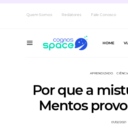
Quem Somos
Redatores
Fale Conosco
HOME
V
APRENDIZADO
CIÊNCI
Por que a mist
Mentos provo
01/02/2021