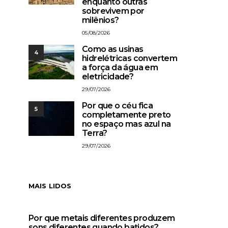
enquanto outras
sobrevivem por
milênios?
05/08/2026
Como as usinas
4
hidrelétricas convertem
a força da água em
eletricidade?
29/07/2026
Por que o céu fica
5
completamente preto
no espaço mas azul na
Terra?
29/07/2026
MAIS LIDOS
Por que metais diferentes produzem
sons diferentes quando batidos?