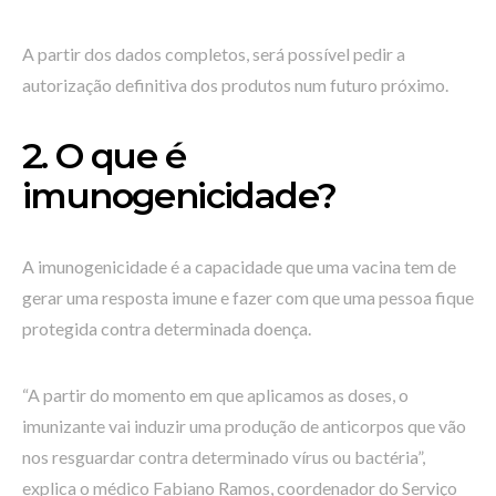
A partir dos dados completos, será possível pedir a
autorização definitiva dos produtos num futuro próximo.
2. O que é
imunogenicidade?
A imunogenicidade é a capacidade que uma vacina tem de
gerar uma resposta imune e fazer com que uma pessoa fique
protegida contra determinada doença.
“A partir do momento em que aplicamos as doses, o
imunizante vai induzir uma produção de anticorpos que vão
nos resguardar contra determinado vírus ou bactéria”,
explica o médico Fabiano Ramos, coordenador do Serviço