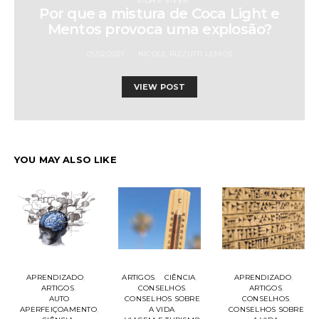
VIDA E VIVER
Por que a mistura de Coca Light e
Mentos provoca uma explosão?
01/02/2021
NICOLE RIZZUTTI LEMOS
VIEW POST
YOU MAY ALSO LIKE
APRENDIZADO
ARTIGOS
CIÊNCIA
APRENDIZADO
ARTIGOS
CONSELHOS
ARTIGOS
AUTO
CONSELHOS SOBRE
CONSELHOS
APERFEIÇOAMENTO
A VIDA
CONSELHOS SOBRE