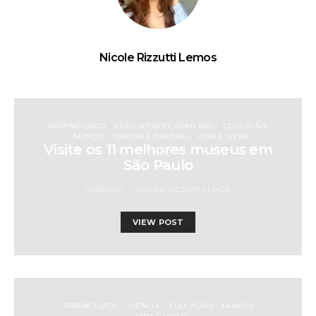
Nicole Rizzutti Lemos
APRENDIZADO
AUTO APERFEIÇOAMENTO
EDUCAÇÃO
MUNDO
VIAGEM E TURISMO
VIDA E VIVER
Visite os 11 melhores museus em
São Paulo
01/02/2021
NICOLE RIZZUTTI LEMOS
VIEW POST
APRENDIZADO
CIÊNCIA
EDUCAÇÃO
MUNDO