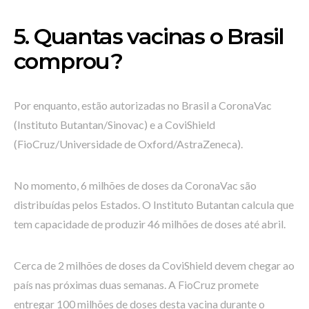
5. Quantas vacinas o Brasil
comprou?
Por enquanto, estão autorizadas no Brasil a CoronaVac
(Instituto Butantan/Sinovac) e a CoviShield
(FioCruz/Universidade de Oxford/AstraZeneca).
No momento, 6 milhões de doses da CoronaVac são
distribuídas pelos Estados. O Instituto Butantan calcula que
tem capacidade de produzir 46 milhões de doses até abril.
Cerca de 2 milhões de doses da CoviShield devem chegar ao
país nas próximas duas semanas. A FioCruz promete
entregar 100 milhões de doses desta vacina durante o