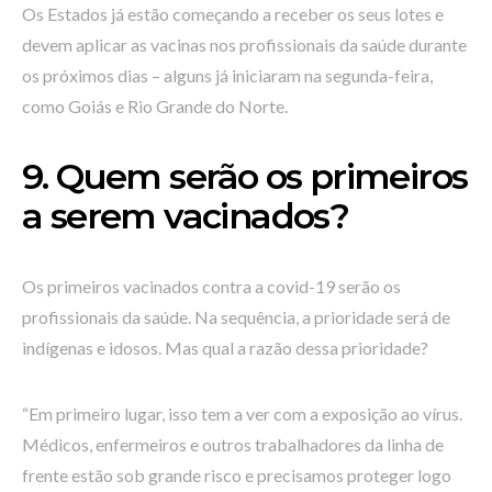
Os Estados já estão começando a receber os seus lotes e
devem aplicar as vacinas nos profissionais da saúde durante
os próximos dias – alguns já iniciaram na segunda-feira,
como Goiás e Rio Grande do Norte.
9. Quem serão os primeiros
a serem vacinados?
Os primeiros vacinados contra a covid-19 serão os
profissionais da saúde. Na sequência, a prioridade será de
indígenas e idosos. Mas qual a razão dessa prioridade?
“Em primeiro lugar, isso tem a ver com a exposição ao vírus.
Médicos, enfermeiros e outros trabalhadores da linha de
frente estão sob grande risco e precisamos proteger logo