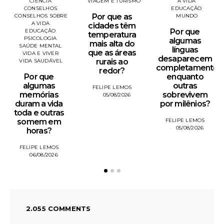
CIÊNCIA
VIAGEM E TURISMO
A VIDA
CONSELHOS
EDUCAÇÃO
Por que as
CONSELHOS SOBRE
MUNDO
A VIDA
cidades têm
Por que
EDUCAÇÃO
temperatura
PSICOLOGIA
algumas
mais alta do
SAÚDE MENTAL
línguas
que as áreas
VIDA E VIVER
desaparecem
rurais ao
VIDA SAUDÁVEL
completamente
redor?
Por que
enquanto
algumas
outras
FELIPE LEMOS
memórias
sobrevivem
05/08/2026
duram a vida
por milênios?
toda e outras
somem em
FELIPE LEMOS
05/08/2026
horas?
FELIPE LEMOS
06/08/2026
2.055 COMMENTS