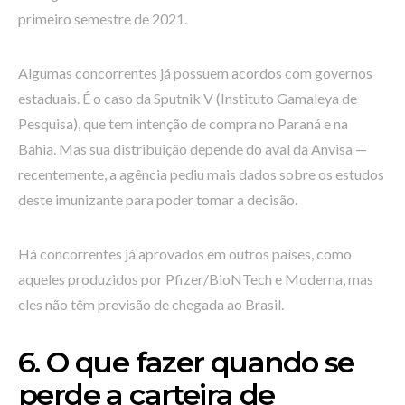
primeiro semestre de 2021.
Algumas concorrentes já possuem acordos com governos
estaduais. É o caso da Sputnik V (Instituto Gamaleya de
Pesquisa), que tem intenção de compra no Paraná e na
Bahia. Mas sua distribuição depende do aval da Anvisa —
recentemente, a agência pediu mais dados sobre os estudos
deste imunizante para poder tomar a decisão.
Há concorrentes já aprovados em outros países, como
aqueles produzidos por Pfizer/BioNTech e Moderna, mas
eles não têm previsão de chegada ao Brasil.
6. O que fazer quando se
perde a carteira de