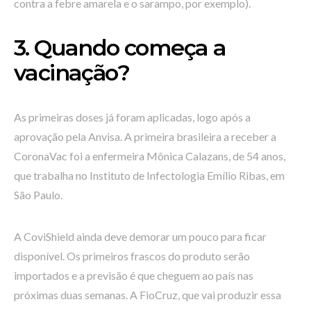
contra a febre amarela e o sarampo, por exemplo).
3. Quando começa a
vacinação?
As primeiras doses já foram aplicadas, logo após a
aprovação pela Anvisa. A primeira brasileira a receber a
CoronaVac foi a enfermeira Mônica Calazans, de 54 anos,
que trabalha no Instituto de Infectologia Emílio Ribas, em
São Paulo.
A CoviShield ainda deve demorar um pouco para ficar
disponível. Os primeiros frascos do produto serão
importados e a previsão é que cheguem ao país nas
próximas duas semanas. A FioCruz, que vai produzir essa