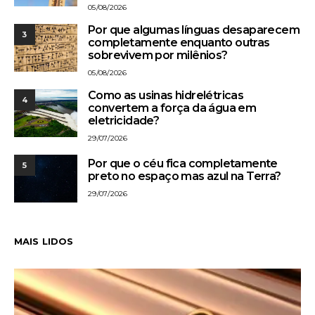
05/08/2026
Por que algumas línguas desaparecem
3
completamente enquanto outras
sobrevivem por milênios?
05/08/2026
Como as usinas hidrelétricas
4
convertem a força da água em
eletricidade?
29/07/2026
Por que o céu fica completamente
5
preto no espaço mas azul na Terra?
29/07/2026
MAIS LIDOS