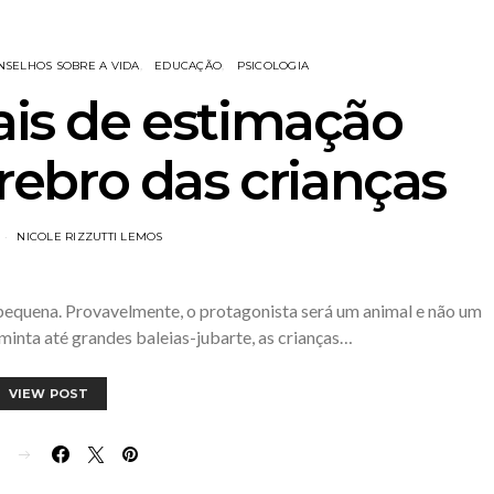
NSELHOS SOBRE A VIDA
EDUCAÇÃO
PSICOLOGIA
is de estimação
ebro das crianças
NICOLE RIZZUTTI LEMOS
 pequena. Provavelmente, o protagonista será um animal e não um
inta até grandes baleias-jubarte, as crianças…
VIEW POST
E