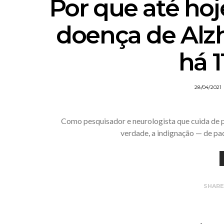
Por que até hoj
doença de Alz
há 1
28/04/2021
Como pesquisador e neurologista que cuida de 
verdade, a indignação — de pac
SHAR