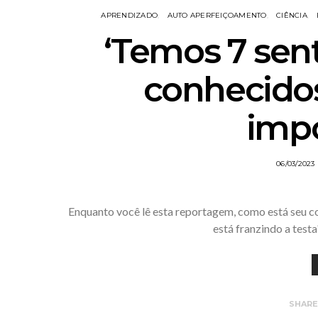
APRENDIZADO
AUTO APERFEIÇOAMENTO
CIÊNCIA
‘Temos 7 sent
conhecido
impo
06/03/2023
Enquanto você lê esta reportagem, como está seu c
está franzindo a test
SHAR