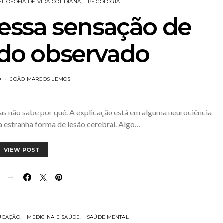
FILOSOFIA DE VIDA COTIDIANA
PSICOLOGIA
essa sensação de
ndo observado
0
JOÃO MARCOS LEMOS
as não sabe por quê. A explicação está em alguma neurociência
a estranha forma de lesão cerebral. Algo…
VIEW POST
E
UCAÇÃO
MEDICINA E SAÚDE
SAÚDE MENTAL