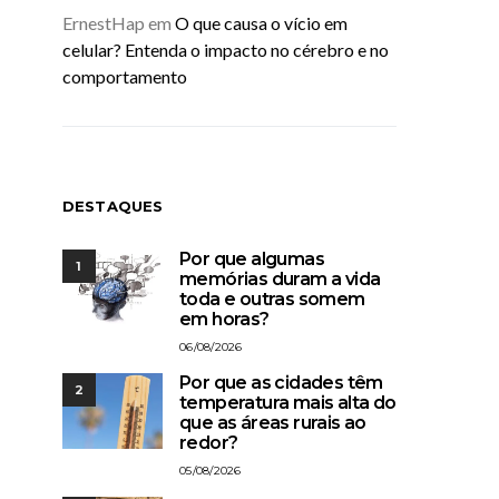
ErnestHap
em
O que causa o vício em
celular? Entenda o impacto no cérebro e no
comportamento
DESTAQUES
Por que algumas
1
memórias duram a vida
toda e outras somem
em horas?
06/08/2026
Por que as cidades têm
2
temperatura mais alta do
que as áreas rurais ao
redor?
05/08/2026