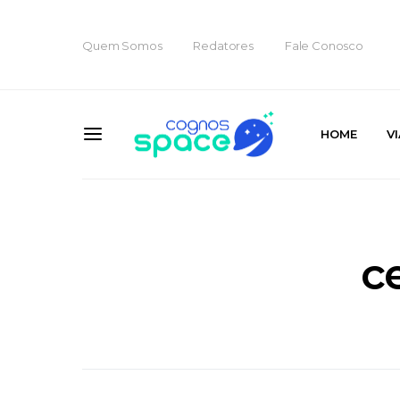
Quem Somos
Redatores
Fale Conosco
HOME
V
c