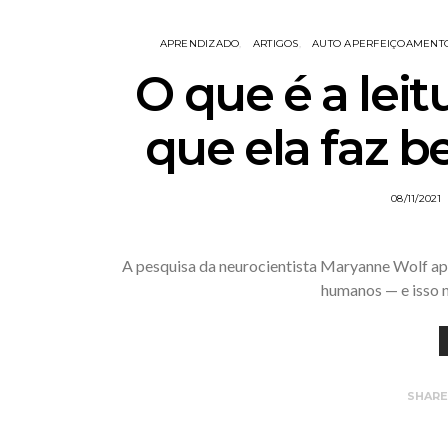
APRENDIZADO
ARTIGOS
AUTO APERFEIÇOAMENT
O que é a leit
que ela faz b
08/11/2021
A pesquisa da neurocientista Maryanne Wolf apo
humanos — e isso 
SHAR