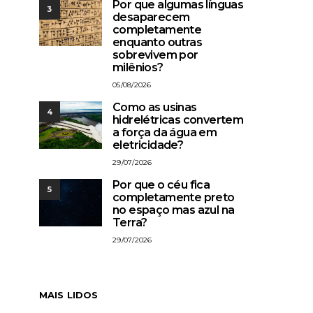
Por que algumas línguas
3
desaparecem
completamente
enquanto outras
sobrevivem por
milênios?
05/08/2026
Como as usinas
4
hidrelétricas convertem
a força da água em
eletricidade?
29/07/2026
Por que o céu fica
5
completamente preto
no espaço mas azul na
Terra?
29/07/2026
MAIS LIDOS