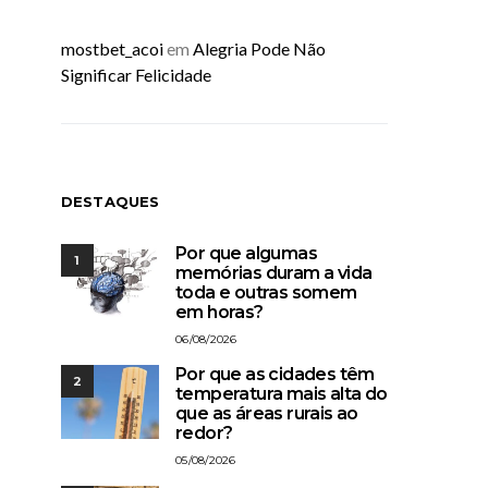
mostbet_acoi
em
Alegria Pode Não
Significar Felicidade
DESTAQUES
Por que algumas
1
memórias duram a vida
toda e outras somem
em horas?
06/08/2026
Por que as cidades têm
2
temperatura mais alta do
que as áreas rurais ao
redor?
05/08/2026