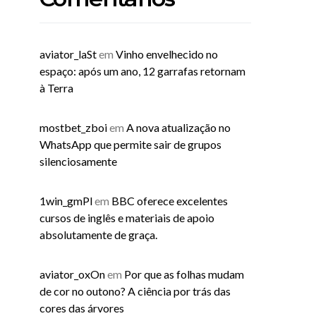
aviator_laSt
em
Vinho envelhecido no
espaço: após um ano, 12 garrafas retornam
à Terra
mostbet_zboi
em
A nova atualização no
WhatsApp que permite sair de grupos
silenciosamente
1win_gmPl
em
BBC oferece excelentes
cursos de inglês e materiais de apoio
absolutamente de graça.
aviator_oxOn
em
Por que as folhas mudam
de cor no outono? A ciência por trás das
cores das árvores