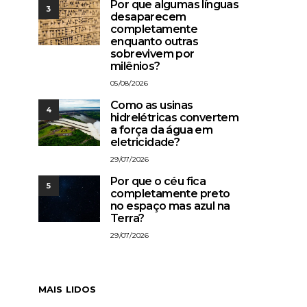
Por que algumas línguas
3
desaparecem
completamente
enquanto outras
sobrevivem por
milênios?
05/08/2026
Como as usinas
4
hidrelétricas convertem
a força da água em
eletricidade?
29/07/2026
Por que o céu fica
5
completamente preto
no espaço mas azul na
Terra?
29/07/2026
MAIS LIDOS