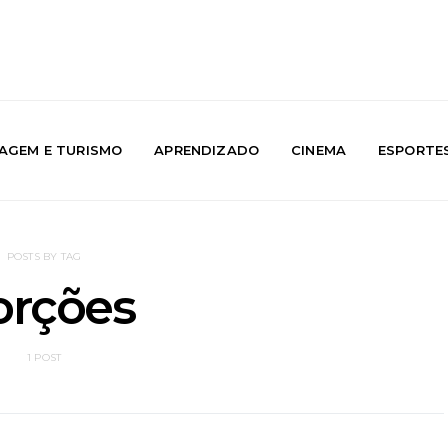
IAGEM E TURISMO
APRENDIZADO
CINEMA
ESPORTE
POSTS BY TAG
orções
1 POST