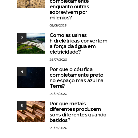
completamente
enquanto outras
sobrevivem por
milênios?
05/08/2026
Como as usinas
3
hidrelétricas convertem
a força da água em
eletricidade?
29/07/2026
Por que o céu fica
4
completamente preto
no espaço mas azul na
Terra?
29/07/2026
Por que metais
5
diferentes produzem
sons diferentes quando
batidos?
29/07/2026