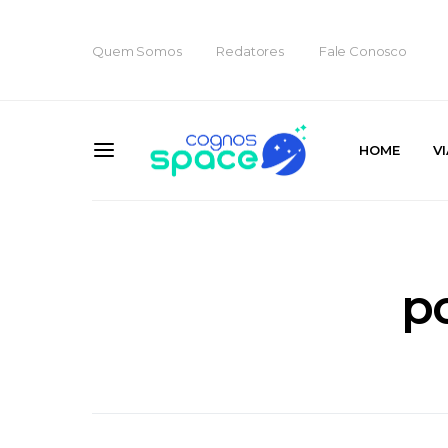
Quem Somos
Redatores
Fale Conosco
HOME
V
p