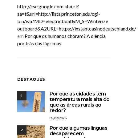
http://cse.google.com.kh/url?
sa=t&url=http://lists.princeton.edu/cgi-
bin/wa?MD=electricboat&M_S=Winterize
outboard&A2URL=https://instantcasinodeutschland.de/
em
Por que os humanos choram? A ciência
por trás das lágrimas
DESTAQUES
Por que as cidades têm
1
temperatura mais alta do
que as áreas rurais ao
redor?
05/08/2026
Por que algumas línguas
2
desaparecem