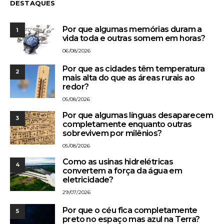
DESTAQUES
Por que algumas memórias duram a
1
vida toda e outras somem em horas?
06/08/2026
Por que as cidades têm temperatura
2
mais alta do que as áreas rurais ao
redor?
05/08/2026
Por que algumas línguas desaparecem
3
completamente enquanto outras
sobrevivem por milênios?
05/08/2026
Como as usinas hidrelétricas
4
convertem a força da água em
eletricidade?
29/07/2026
Por que o céu fica completamente
5
preto no espaço mas azul na Terra?