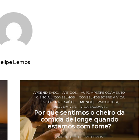
Felipe Lemos
APRENDIZADO
ARTIGOS
AUTO APERFEIÇOAMENTO
CIÊNCIA
CONSELHOS
CONSELHOS SOBRE A VIDA
MEDICINA E SAÚDE
MUNDO
PSICOLOGIA
VIDA E VIVER
VIDA SAUDÁVEL
Por que sentimos o cheiro da
comida de longe quando
estamos com fome?
21/01/2026
FELIPE LEMOS