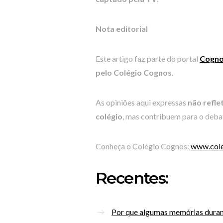
Nota editorial
Este artigo faz parte do portal
Cogno
pelo Colégio Cognos
.
As opiniões aqui expressas
não refle
colégio
, mas contribuem para o debat
Conheça o Colégio Cognos:
www.cole
Recentes:
Por que algumas memórias duram