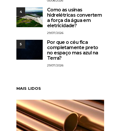
05/08/2026
Como as usinas
4
hidrelétricas convertem
a força da água em
eletricidade?
29/07/2026
Por que o céu fica
5
completamente preto
no espaço mas azul na
Terra?
29/07/2026
MAIS LIDOS