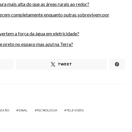
ra mais alta do que as áreas rurais ao redor?
recem completamente enquanto outras sobrevivem por
vertem a força da água em eletricidade?
e preto no espaço mas azul na Terra?
TWEET
LEXÃO
SINAL
TECNOLOGIA
TELEVISÃO