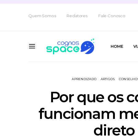
Quem Somos
Redatores
Fale Conosco
HOME
V
APRENDIZADO
ARTIGOS
CONSELHO
Por que os c
funcionam m
direto