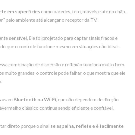
ete em superfícies
como paredes, teto, móveis e até no chão.
ar” pelo ambiente até alcançar o receptor da TV.
ante
sensível
. Ele foi projetado para captar sinais fracos e
ndo que o controle funcione mesmo em situações não ideais.
essa combinação de dispersão e reflexão funciona muito bem.
 muito grandes, o controle pode falhar, o que mostra que ele
a.
os usam
Bluetooth ou Wi-Fi
, que não dependem de direção
vermelho clássico continua sendo eficiente e confiável.
tar direto porque o sinal
se espalha, reflete e é facilmente