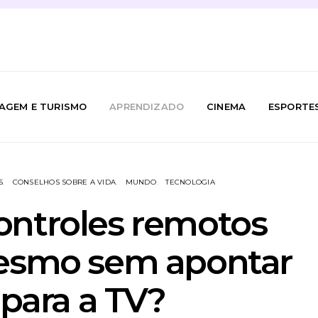
IAGEM E TURISMO
APRENDIZADO
CINEMA
ESPORTE
S
CONSELHOS SOBRE A VIDA
MUNDO
TECNOLOGIA
ontroles remotos
esmo sem apontar
 para a TV?