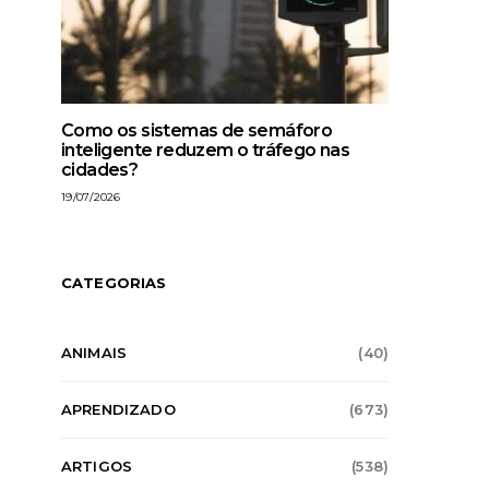
Como os sistemas de semáforo
inteligente reduzem o tráfego nas
cidades?
19/07/2026
CATEGORIAS
ANIMAIS
(40)
APRENDIZADO
(673)
APRENDIZADO
ARTIGOS
CIÊNCIA
APRENDIZADO
ARTI
CONSELHOS
CONSELHOS SOBRE A VIDA
CONSELHOS
CONSELH
ARTIGOS
(538)
TECNOLOGIA
MUND