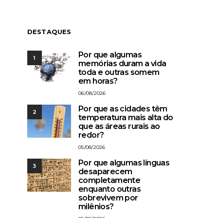
DESTAQUES
Por que algumas
1
memórias duram a vida
toda e outras somem
em horas?
06/08/2026
Por que as cidades têm
2
temperatura mais alta do
que as áreas rurais ao
redor?
05/08/2026
Por que algumas línguas
3
desaparecem
completamente
enquanto outras
sobrevivem por
milênios?