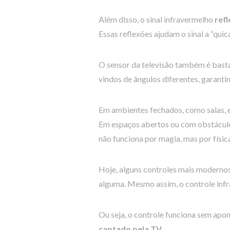
Além disso, o sinal infravermelho
refl
Essas reflexões ajudam o sinal a “quic
O sensor da televisão também é bast
vindos de ângulos diferentes, garanti
Em ambientes fechados, como salas, 
Em espaços abertos ou com obstáculos
não funciona por magia, mas por físic
Hoje, alguns controles mais modern
alguma. Mesmo assim, o controle infra
Ou seja, o controle funciona sem apon
captado pela TV
.