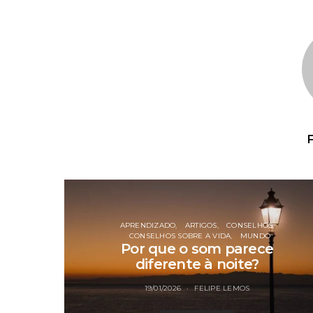
APRENDIZADO
ARTIGOS
CONSELHOS
CONSELHOS SOBRE A VIDA
MUNDO
Por que o som parece
diferente à noite?
19/01/2026
FELIPE LEMOS