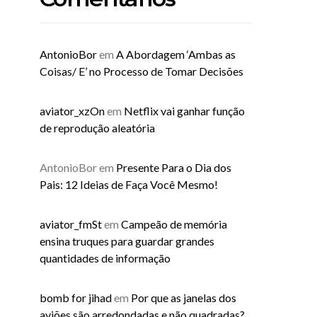
AntonioBor
em
A Abordagem ‘Ambas as
Coisas/ E’ no Processo de Tomar Decisões
aviator_xzOn
em
Netflix vai ganhar função
de reprodução aleatória
AntonioBor
em
Presente Para o Dia dos
Pais: 12 Ideias de Faça Você Mesmo!
aviator_fmSt
em
Campeão de memória
ensina truques para guardar grandes
quantidades de informação
bomb for jihad
em
Por que as janelas dos
aviões são arredondadas e não quadradas?