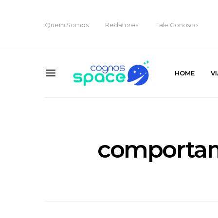
Quem Somos
Redatores
Fale Conosco
HOME
V
comporta