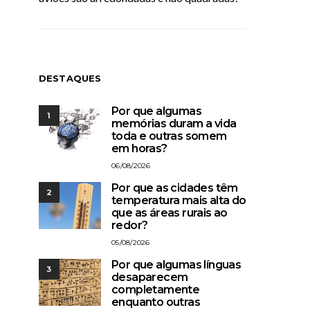
DESTAQUES
Por que algumas
1
memórias duram a vida
toda e outras somem
em horas?
06/08/2026
Por que as cidades têm
2
temperatura mais alta do
que as áreas rurais ao
redor?
05/08/2026
Por que algumas línguas
3
desaparecem
completamente
enquanto outras