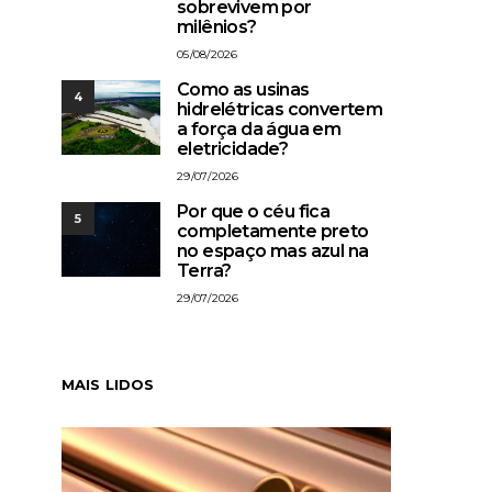
sobrevivem por
milênios?
05/08/2026
Como as usinas
4
hidrelétricas convertem
a força da água em
eletricidade?
29/07/2026
Por que o céu fica
5
completamente preto
no espaço mas azul na
Terra?
29/07/2026
MAIS LIDOS