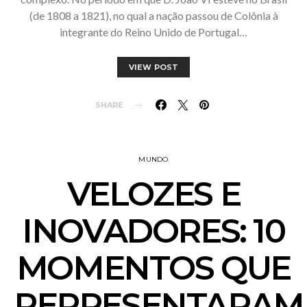
(de 1808 a 1821), no qual a nação passou de Colônia à
integrante do Reino Unido de Portugal…
VIEW POST
SHARE
MUNDO
VELOZES E
INOVADORES: 10
MOMENTOS QUE
REPRESENTARAM