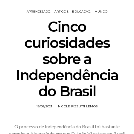
APRENDIZADO
ARTIGOS
EDUCAÇÃO
MUNDO
Cinco
curiosidades
sobre a
Independência
do Brasil
19/08/2021
NICOLE RIZZUTTI LEMOS
O processo de Independência do Brasil foi bastante
complexo. No período em que D. João VI esteve no Brasil