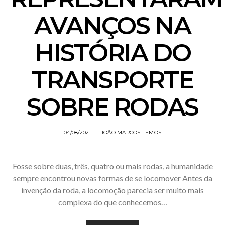
AVANÇOS NA
HISTÓRIA DO
TRANSPORTE
SOBRE RODAS
04/08/2021
JOÃO MARCOS LEMOS
Fosse sobre duas, três, quatro ou mais rodas, a humanidade
sempre encontrou novas formas de se locomover Antes da
invenção da roda, a locomoção parecia ser muito mais
complexa do que conhecemos…