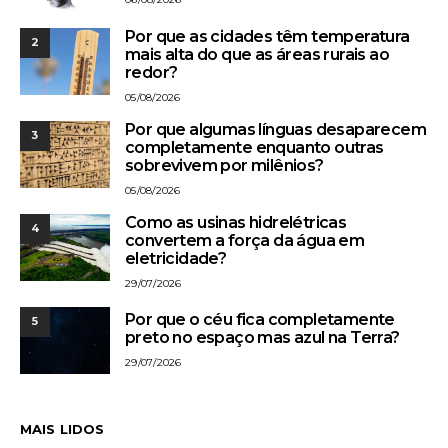
Por que as cidades têm temperatura
2
mais alta do que as áreas rurais ao
redor?
05/08/2026
Por que algumas línguas desaparecem
3
completamente enquanto outras
sobrevivem por milênios?
05/08/2026
Como as usinas hidrelétricas
4
convertem a força da água em
eletricidade?
29/07/2026
Por que o céu fica completamente
5
preto no espaço mas azul na Terra?
29/07/2026
MAIS LIDOS