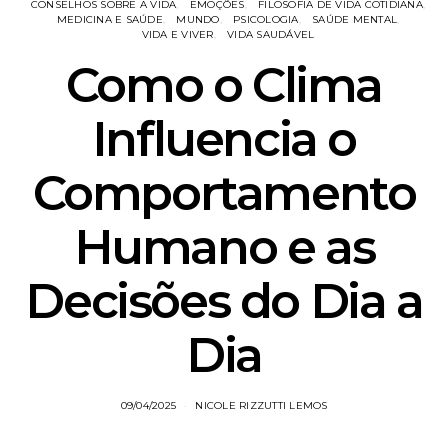
CONSELHOS SOBRE A VIDA
EMOÇÕES
FILOSOFIA DE VIDA COTIDIANA
MEDICINA E SAÚDE
MUNDO
PSICOLOGIA
SAÚDE MENTAL
VIDA E VIVER
VIDA SAUDÁVEL
Como o Clima
Influencia o
Comportamento
Humano e as
Decisões do Dia a
Dia
09/04/2025
NICOLE RIZZUTTI LEMOS