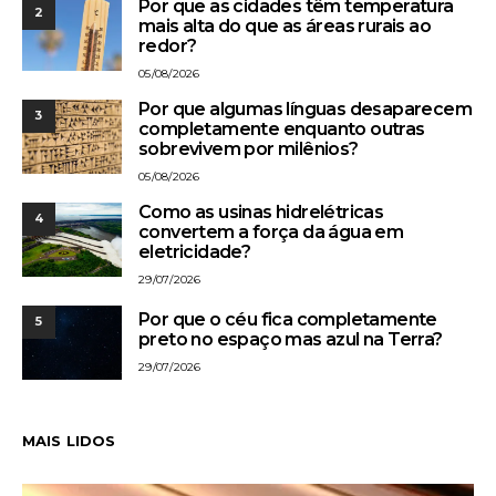
Por que as cidades têm temperatura
2
mais alta do que as áreas rurais ao
redor?
05/08/2026
Por que algumas línguas desaparecem
3
completamente enquanto outras
sobrevivem por milênios?
05/08/2026
Como as usinas hidrelétricas
4
convertem a força da água em
eletricidade?
29/07/2026
Por que o céu fica completamente
5
preto no espaço mas azul na Terra?
29/07/2026
MAIS LIDOS