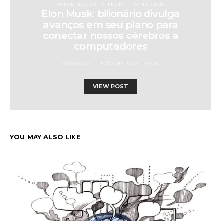
APRENDIZADO
CIÊNCIA
TECNOLOGIA
Elon Musk: bilionário divulga
avanços em seu plano para
conectar nossos cérebros a
computadores
09/09/2020
JOÃO MARCOS LEMOS
VIEW POST
YOU MAY ALSO LIKE