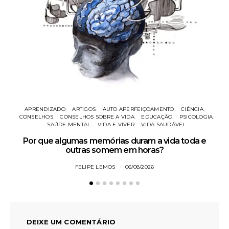
APRENDIZADO
ARTIGOS
AUTO APERFEIÇOAMENTO
CIÊNCIA
CONSELHOS
CONSELHOS SOBRE A VIDA
EDUCAÇÃO
PSICOLOGIA
SAÚDE MENTAL
VIDA E VIVER
VIDA SAUDÁVEL
Po
Por que algumas memórias duram a vida toda e
outras somem em horas?
FELIPE LEMOS
06/08/2026
DEIXE UM COMENTÁRIO