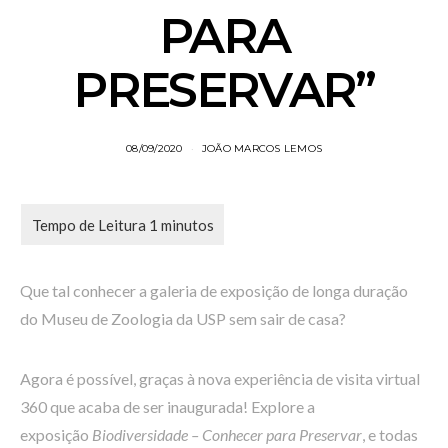
PARA
PRESERVAR”
08/09/2020
JOÃO MARCOS LEMOS
Que tal conhecer a galeria de exposição de longa duração
do Museu de Zoologia da USP sem sair de casa?
Agora é possível, graças à nova experiência de visita virtual
360 que acaba de ser inaugurada! Explore a
exposição
Biodiversidade – Conhecer para Preservar
, e todas