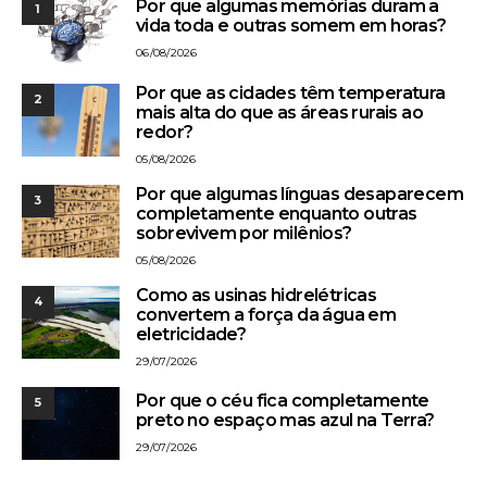
Por que algumas memórias duram a
1
vida toda e outras somem em horas?
06/08/2026
Por que as cidades têm temperatura
2
mais alta do que as áreas rurais ao
redor?
05/08/2026
Por que algumas línguas desaparecem
3
completamente enquanto outras
sobrevivem por milênios?
05/08/2026
Como as usinas hidrelétricas
4
convertem a força da água em
eletricidade?
29/07/2026
Por que o céu fica completamente
5
preto no espaço mas azul na Terra?
29/07/2026