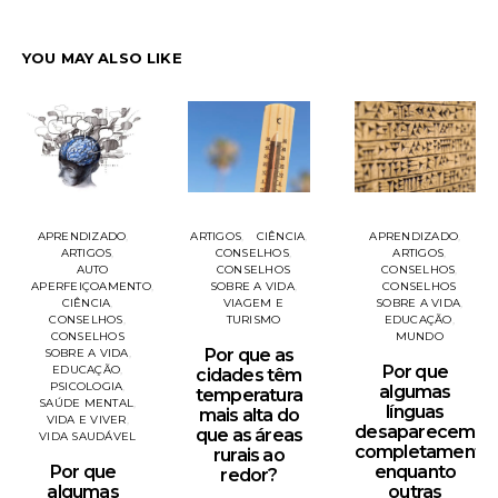
YOU MAY ALSO LIKE
APRENDIZADO
ARTIGOS
CIÊNCIA
APRENDIZADO
ARTIGOS
CONSELHOS
ARTIGOS
AUTO
CONSELHOS
CONSELHOS
APERFEIÇOAMENTO
SOBRE A VIDA
CONSELHOS
CIÊNCIA
VIAGEM E
SOBRE A VIDA
CONSELHOS
TURISMO
EDUCAÇÃO
CONSELHOS
MUNDO
Por que as
SOBRE A VIDA
Por que
EDUCAÇÃO
cidades têm
PSICOLOGIA
algumas
temperatura
SAÚDE MENTAL
línguas
mais alta do
VIDA E VIVER
desaparecem
que as áreas
VIDA SAUDÁVEL
completamente
rurais ao
Por que
enquanto
redor?
algumas
outras