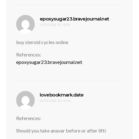
disse:
epoxysugar23.bravejournal.net
21/01/2026 ÀS 13:09
buy steroid cycles online
References:
epoxysugar23.bravejournal.net
disse:
lovebookmark.date
22/01/2026 ÀS 04:16
References:
Should you take anavar before or after lifti