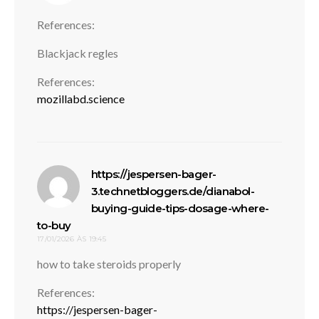
References:
Blackjack regles
References:
mozillabd.science
https://jespersen-bager-
3.technetbloggers.de/dianabol-
buying-guide-tips-dosage-where-
disse:
to-buy
17/01/2026 ÀS 19:45
how to take steroids properly
References:
https://jespersen-bager-