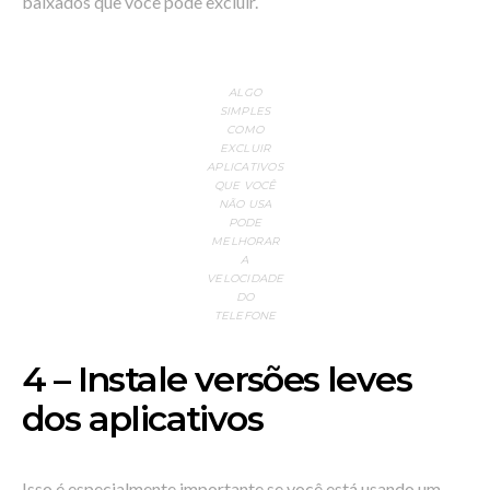
baixados que você pode excluir.
ALGO
SIMPLES
COMO
EXCLUIR
APLICATIVOS
QUE VOCÊ
NÃO USA
PODE
MELHORAR
A
VELOCIDADE
DO
TELEFONE
4 – Instale versões leves
dos aplicativos
Isso é especialmente importante se você está usando um