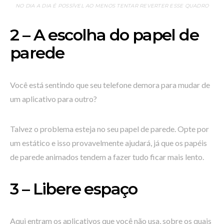
NO DIA A DIA É POSSÍVEL AO MENOS TENTAR REVERTER ESSE QUADRO
2 – A escolha do papel de
parede
Você está sentindo que seu telefone demora para mudar de
um aplicativo para outro?
Talvez o problema esteja no seu papel de parede. Opte por
um estático e isso provavelmente ajudará, já que os papéis
de parede animados tendem a fazer tudo ficar mais lento.
3 – Libere espaço
Aqui entram os aplicativos que você não usa, sobre os quais