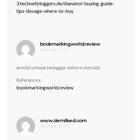
3.technetbloggers.de/dianabol-buying-guide-
tips-dosage-where-to-buy
disse:
bookmarkingworld.review
19/01/2026 ÀS 02:51
arnold schwarzenegger before steroids
References:
bookmarkingworld.review
disse:
www.demilked.com
19/01/2026 ÀS 17:25