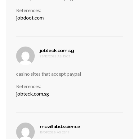
References:
jobdoot.com
disse:
jobteck.com.sg
29/12/2025 ÀS 10:03
casino sites that accept paypal
References:
jobteck.com.sg
disse:
mozillabd.science
15/01/2026 ÀS 23:17