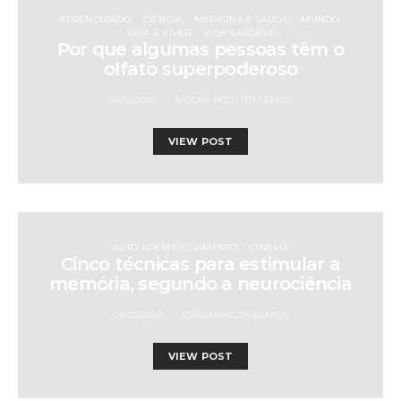
APRENDIZADO
CIÊNCIA
MEDICINA E SAÚDE
MUNDO
VIDA E VIVER
VIDA SAUDÁVEL
Por que algumas pessoas têm o
olfato superpoderoso
04/12/2020
NICOLE RIZZUTTI LEMOS
VIEW POST
AUTO APERFEIÇOAMENTO
CINEMA
Cinco técnicas para estimular a
memória, segundo a neurociência
04/12/2020
JOÃO MARCOS LEMOS
VIEW POST